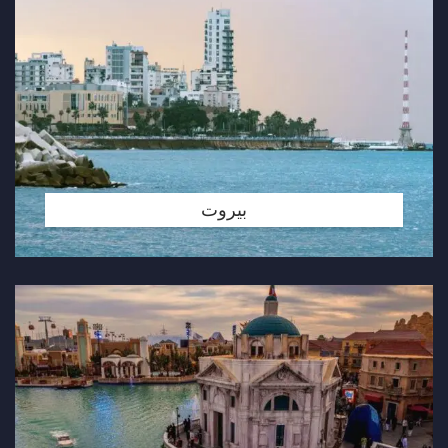
بيروت