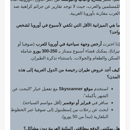
للمسلمين والعرب، حيث لا توجد تقارير عن جرائم كراهية ضد
العرب مقارنة بأوروبا الغربية.
ما هي الميزانية الأقل التي تكفي لأسبوع في أوروبا لشخص
واحد؟
إذا اخترت
أرخص وجهة سياحية في أوروبا للعرب
(صوفيا أو
تيرانا)، يمكنك قضاء أسبوع ممتاز بـ
250-300 يورو
شاملة
السكن والطعام والجولات، باستثناء تذكرة الطيران.
كيف أجد عروض طيران رخيصة من الدول العربية إلى هذه
المدن؟
استخدم
موقع Skyscanner
مع تفعيل خيار “البحث عن
الشهر بأكمله”.
سافر في
فبراير أو نوفمبر
(أقل مواسم السياحة).
ابحث عن رحلات من إسطنبول إلى صوفيا عبر الخطوط
البلغارية (تبدأ من 50 يورو).
هل يمكنني الدفع ببطاقتي البنكية العربية دون مشاكل؟