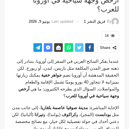
أرخص وجهة سياحية في أوروبا
للعرب؟
Last updated
يونيو 9, 2026
By
فريق النشر 1
16
Share
عندما يفكر السائح العربي في السفر إلى أوروبا، يتبادر إلى
ذهنه صور المدن المكلفة مثل باريس، لندن، أو زيورخ. لكن
الحقيقة المدهشة أن أوروبا تضم
جواهر خفية
يمكنك زيارتها
بميزانية لا تتجاوز 40 يورو يوميًا تشمل الإقامة والطعام
والمواصلات. السؤال الذي يطرحه الكثيرون: ما هي
أرخص
وجهة سياحية في أوروبا للعرب
؟
الإجابة المباشرة:
مدينة صوفيا عاصمة بلغاريا
، إلى جانب مدن
مثل
بودابست
(المجر)، و
كراكوف
(بولندا)، و
تيرانا
(ألبانيا). لكن
دعني آخذك في جولة تفصيلية لكل خيار، مع نصائح مخصصة
للمسافر العربي، سواء كنت مع عائلتك أو بمفردك.