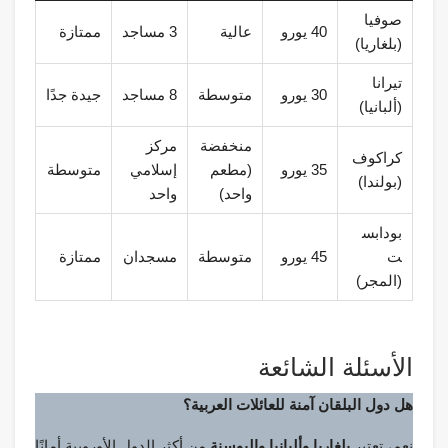
صوفيا
40 يورو
عالية
3 مساجد
ممتازة
(بلغاريا)
تيرانا
30 يورو
متوسطة
8 مساجد
جيدة جدًا
(ألبانيا)
منخفضة
مركز
كراكوف
35 يورو
(مطعم
إسلامي
متوسطة
(بولندا)
واحد)
واحد
بودابس
ت
45 يورو
متوسطة
مسجدان
ممتازة
(المجر)
الأسئلة الشائعة
هل دول البلقان آمنة للعائلات العربية؟
نعم، تعتبر
بلغاريا وألبانيا والبوسنة
من أكثر الدول الأوروبية أمانًا