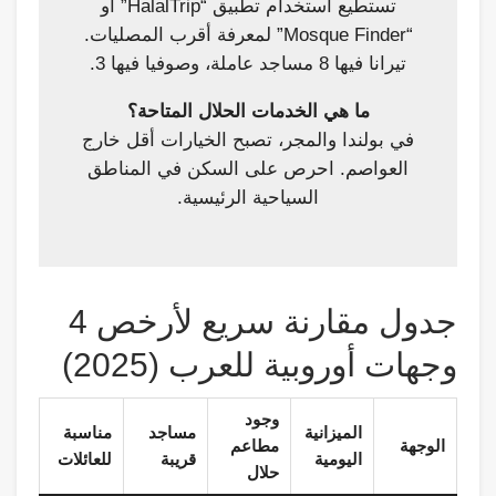
تستطيع استخدام تطبيق “HalalTrip” أو
“Mosque Finder” لمعرفة أقرب المصليات.
تيرانا فيها 8 مساجد عاملة، وصوفيا فيها 3.
ما هي الخدمات الحلال المتاحة؟
في بولندا والمجر، تصبح الخيارات أقل خارج
العواصم. احرص على السكن في المناطق
السياحية الرئيسية.
جدول مقارنة سريع لأرخص 4
وجهات أوروبية للعرب (2025)
وجود
الميزانية
مساجد
مناسبة
الوجهة
مطاعم
اليومية
قريبة
للعائلات
حلال