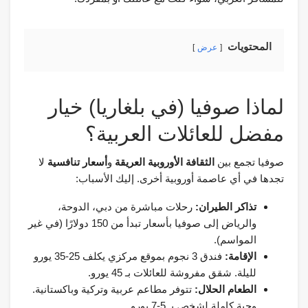
المحتويات
عرض
لماذا صوفيا (في بلغاريا) خيار
مفضل للعائلات العربية؟
صوفيا تجمع بين
الثقافة الأوروبية العريقة
و
أسعار تنافسية
لا
تجدها في أي عاصمة أوروبية أخرى. إليك الأسباب:
تذاكر الطيران:
رحلات مباشرة من دبي، الدوحة،
والرياض إلى صوفيا بأسعار تبدأ من 150 دولارًا (في غير
المواسم).
الإقامة:
فندق 3 نجوم بموقع مركزي يكلف 25-35 يورو
لليلة. شقق مفروشة للعائلات بـ 45 يورو.
الطعام الحلال:
تتوفر مطاعم عربية وتركية وباكستانية.
وجبة كاملة لشخص بـ 5-7 يورو.