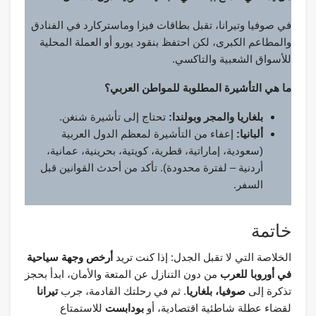
في صوفيا وتيرانا، تقبل بطاقات فيزا وماستركارد في الفنادق
والمطاعم الكبرى، لكن احتفظ بنقود يورو أو العملة المحلية
للأسواق الشعبية والتاكسي.
ما هي التأشيرة المطلوبة للمواطن العربي؟
بلغاريا والمجر وبولندا:
تحتاج إلى تأشيرة شنغن.
ألبانيا:
إعفاء من التأشيرة لمعظم الدول العربية
(سعودية، إماراتية، قطرية، كويتية، بحرينية، عمانية،
أردنية – لفترة محدودة). تأكد من أحدث القوانين قبل
السفر.
خاتمة
الخلاصة التي لا تقبل الجدل: إذا كنت تريد
أرخص وجهة سياحية
في أوروبا للعرب
من دون التنازل عن المتعة والأمان، ابدأ بحجز
تذكرة إلى
صوفيا، بلغاريا
. ثم في رحلتك القادمة، جرب
تيرانا
لقضاء عطلة شاطئية اقتصادية، أو
بودابست
للاستمتاع