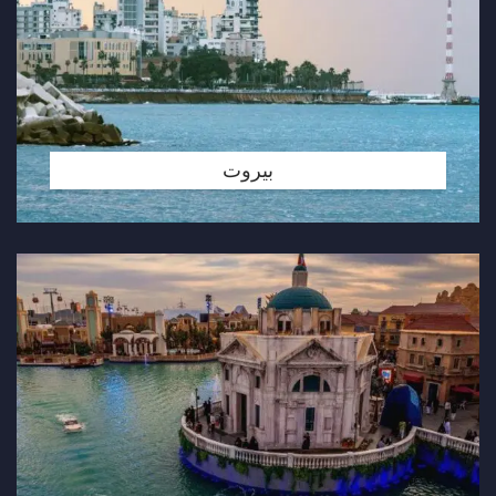
بيروت