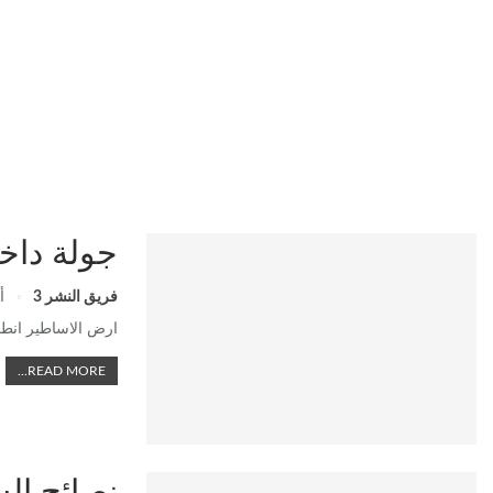
جولة داخل ارض ا
فريق النشر 3
أ
ارض الاساطير انطال
READ MORE...