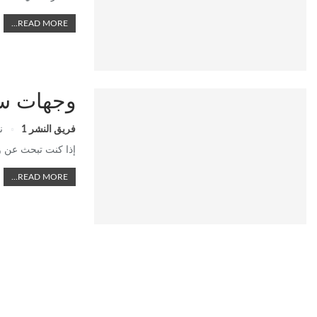
READ MORE...
وجهات سي
فريق النشر 1
نو
إذا كنت تبحث عن وج
READ MORE...