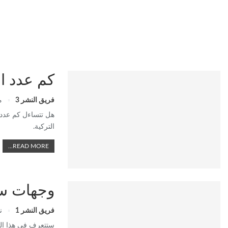
كم عدد ال
فريق النشر 3
ما
هل تتساءل كم عدد 
التركية.
READ MORE...
وجهات سي
فريق النشر 1
نو
ستتعرف في هذا الم