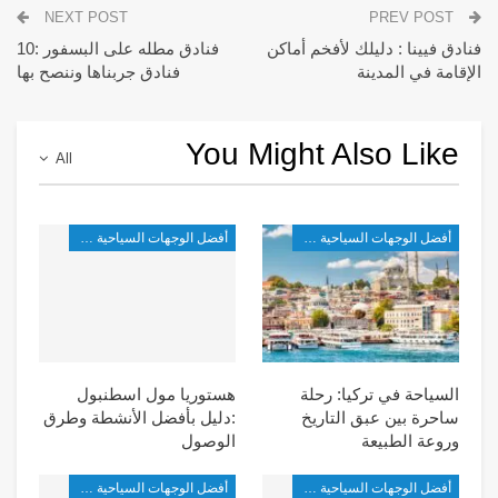
NEXT POST
PREV POST
فنادق فيينا : دليلك لأفخم أماكن
فنادق مطله على البسفور :10
الإقامة في المدينة
فنادق جربناها وننصح بها
You Might Also Like
All
أفضل الوجهات السياحية في تركيا
أفضل الوجهات السياحية في تركيا
السياحة في تركيا: رحلة
هستوريا مول اسطنبول
ساحرة بين عبق التاريخ
:دليل بأفضل الأنشطة وطرق
وروعة الطبيعة
الوصول
أفضل الوجهات السياحية في تركيا
أفضل الوجهات السياحية في تركيا