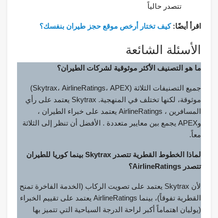
تتصدر حالياً
اقرأ أيضًا:
كيف تختار أرخص موقع حجز طيران بنفسك؟
الأسئلة الشائعة
ما هو التصنيف الأكثر موثوقية لشركات الطيران؟
جميع التصنيفات الثلاثة (Skytrax، AirlineRatings، APEX)
موثوقة، لكنها تختلف في المنهجية. Skytrax يعتمد على رأي
المسافرين ، AirlineRatings يعتمد على خبراء الطيران ،
وAPEX يجمع بين معايير متعددة . الأفضل أن تنظر إلى الثلاثة
معاً.
لماذا الخطوط القطرية تتصدر Skytrax بينما كوريا للطيران
تتصدر AirlineRatings؟
لأن Skytrax يعتمد على تصويت الركاب (الخدمة الفاخرة تمنح
القطرية تفوقاً)، بينما AirlineRatings يعتمد على تقييم الخبراء
(يوليان اهتماماً أكبر لراحة الدرجة السياحية التي تتميز بها