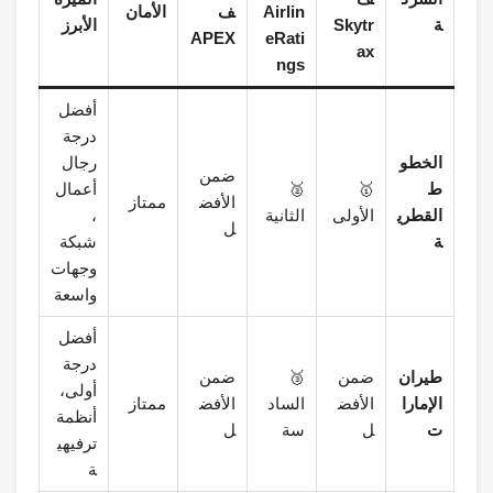
Airlin
ف
الأمان
ة
Skytr
الأبرز
APEX
eRati
ax
ngs
أفضل
درجة
الخطو
رجال
ضمن
ط
🥇
🥈
أعمال
الأفض
ممتاز
القطري
الأولى
الثانية
،
ل
ة
شبكة
وجهات
واسعة
أفضل
درجة
طيران
ضمن
🥉
ضمن
أولى،
الإمارا
الأفض
الساد
الأفض
ممتاز
أنظمة
ت
ل
سة
ل
ترفيهي
ة