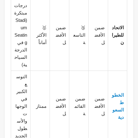
درجات
مبتكرة
(Stadi
الاتحاد
ضمن
🥉
ضمن
🥇
um
للطيرا
الأفض
التاسع
الأفض
الأكثر
Seatin
ن
ل
ة
ل
أماناً
g في
الدرجة
السياح
ية)
التوس
ع
الكبير
الخطو
ضمن
ضمن
ضمن
في
ط
الأفض
القائم
الأفض
ممتاز
الوجها
السعو
ل
ة
ل
ت
دية
والأس
طول
الجديد