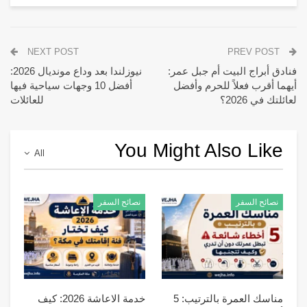
NEXT POST
PREV POST
فنادق أبراج البيت أم جبل عمر:
نيوزلندا بعد وداع مونديال 2026:
أيهما أقرب فعلاً للحرم وأفضل
أفضل 10 وجهات سياحية فيها
لعائلتك في 2026؟
للعائلات
You Might Also Like
All
نصائح السفر
نصائح السفر
مناسك العمرة بالترتيب: 5
خدمة الاعاشة 2026: كيف