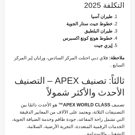
التكلفة 2025
طيران آسيا
خطوط جيت ستار الجوية
طيران البلطيق
خطوط هونغ كونغ اكسبرس
إيزي جيت
ملاحظة:
فلاي دبي احتلت المركز السادس، ورايان إير المركز
السابع .
ثالثاً: تصنيف APEX – التصنيف
الأحدث والأكثر شمولاً
تصنيف
APEX WORLD CLASS™
هو الأحدث دائمًا بين
التصنيفات الثلاثة، ويعتمد على الآلاف من المعايير الدقيقة
التي تشمل راحة المقاعد، جودة طاقم وخدمة الضيافة الجوية،
الخدمات الرقمية المتعددة، التجربة الأرضية، السلامة،
التشغيل، والاستدامة .