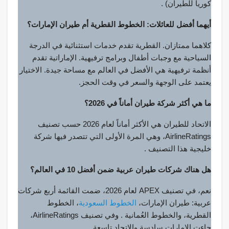
كوريا للطيران) .
أيهما أفضل للعائلات: الخطوط القطرية أم طيران الإمارات؟
كلاهما ممتازان. القطرية تقدم خدمات استثنائية في الدرجة
السياحية مع وجبات أطفال وبرامج ترفيهية. الإماراتية تقدم
أنظمة ترفيهية هي الأفضل في العالم مع مساحة جيدة. الاختيار
يعتمد على الوجهة والسعر في وقت الحجز.
ما هي أكثر شركة طيران أماناً في 2026؟
الاتحاد للطيران هي الأكثر أماناً لعام 2026 حسب تصنيف
AirlineRatings، وهي المرة الأولى التي تتصدر فيها شركة
خليجية هذا التصنيف .
هل هناك شركات طيران عربية ضمن أفضل 10 في العالم؟
نعم، في تصنيف APEX لعام 2026، ضمت القائمة أربع شركات
عربية: طيران الإمارات،
الخطوط السعودية
، الخطوط
القطرية، والخطوط العُمانية . وفي تصنيف AirlineRatings،
جاءت الإمارات سادسة والاتحاد تاسعة .