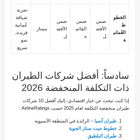
تجربة
الخطو
ضيافة
ضمن
ضمن
ضمن
ط
عُمانية
الأفض
القائم
الأفض
ممتاز
العُماني
فريدة،
ل
ة
ل
ة
نمو
سريع
سادساً: أفضل شركات الطيران
ذات التكلفة المنخفضة 2026
إذا كنت تبحث عن خيار اقتصادي، إليك أفضل 10 شركات
طيران منخفضة التكلفة لعام 2025 حسب AirlineRatings :
طيران آسيا
– الرائدة في المنطقة الآسيوية
خطوط جيت ستار الجوية
طيران البلطيق