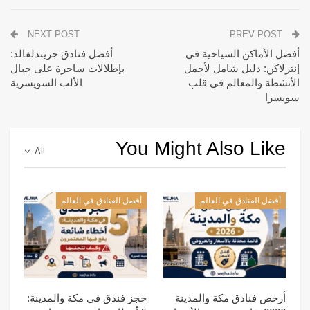
NEXT POST
PREV POST
أفضل الأماكن السياحية في
أفضل فنادق جريندلفالد:
إنترلاكن: دليل شامل لأجمل
بإطلالات ساحرة على جبال
الأنشطة والمعالم في قلب
الألب السويسرية
سويسرا
You Might Also Like
All
أفضل الفنادق في العالم
أفضل الفنادق في العالم
أرخص فنادق مكة والمدينة
حجز فندق في مكة والمدينة: