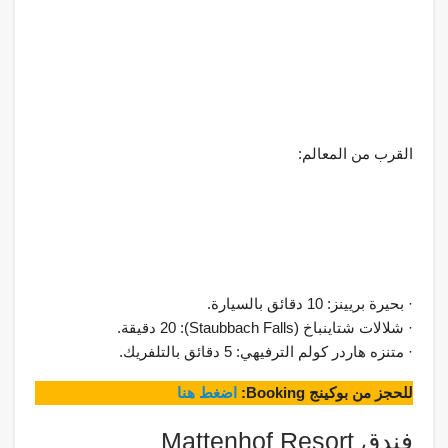
القرب من المعالم:
· بحيرة بريينز: 10 دقائق بالسيارة.
· شلالات شتاينباخ (Staubbach Falls): 20 دقيقة.
· متنزه هاردر كولم الترفيهي: 5 دقائق بالتلفريك.
للحجز من بوكينج Booking:
اضغط هنا
فندق Mattenhof Resort