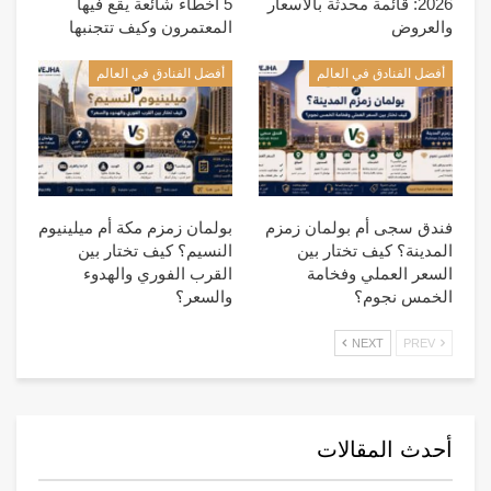
2026: قائمة محدثة بالأسعار
5 أخطاء شائعة يقع فيها
والعروض
المعتمرون وكيف تتجنبها
أفضل الفنادق في العالم
أفضل الفنادق في العالم
فندق سجى أم بولمان زمزم
بولمان زمزم مكة أم ميلينيوم
المدينة؟ كيف تختار بين
النسيم؟ كيف تختار بين
السعر العملي وفخامة
القرب الفوري والهدوء
الخمس نجوم؟
والسعر؟
NEXT
PREV
أحدث المقالات