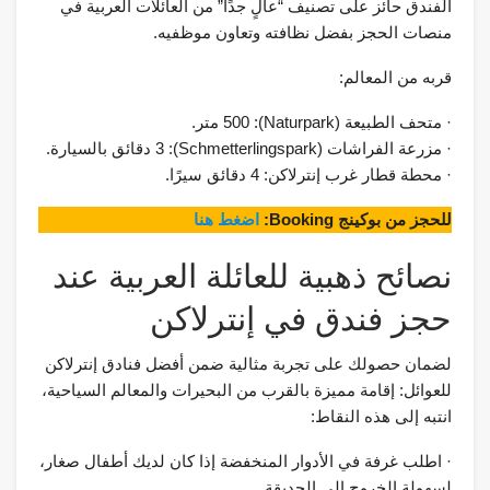
الفندق حائز على تصنيف “عالٍ جدًا” من العائلات العربية في
منصات الحجز بفضل نظافته وتعاون موظفيه.
قربه من المعالم:
· متحف الطبيعة (Naturpark): 500 متر.
· مزرعة الفراشات (Schmetterlingspark): 3 دقائق بالسيارة.
· محطة قطار غرب إنترلاكن: 4 دقائق سيرًا.
للحجز من بوكينج Booking:
اضغط هنا
نصائح ذهبية للعائلة العربية عند
حجز فندق في إنترلاكن
لضمان حصولك على تجربة مثالية ضمن أفضل فنادق إنترلاكن
للعوائل: إقامة مميزة بالقرب من البحيرات والمعالم السياحية،
انتبه إلى هذه النقاط:
· اطلب غرفة في الأدوار المنخفضة إذا كان لديك أطفال صغار،
لسهولة الخروج إلى الحديقة.