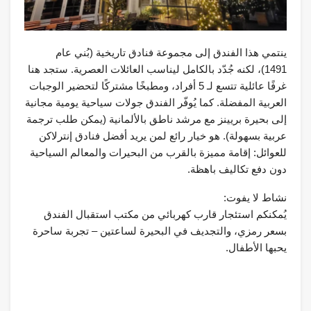
ينتمي هذا الفندق إلى مجموعة فنادق تاريخية (بُني عام
1491)، لكنه جُدّد بالكامل ليناسب العائلات العصرية. ستجد هنا
غرفًا عائلية تتسع لـ 5 أفراد، ومطبخًا مشتركًا لتحضير الوجبات
العربية المفضلة. كما يُوفّر الفندق جولات سياحية يومية مجانية
إلى بحيرة بريينز مع مرشد ناطق بالألمانية (يمكن طلب ترجمة
عربية بسهولة). هو خيار رائع لمن يريد أفضل فنادق إنترلاكن
للعوائل: إقامة مميزة بالقرب من البحيرات والمعالم السياحية
دون دفع تكاليف باهظة.
نشاط لا يفوت:
يُمكنكم استئجار قارب كهربائي من مكتب استقبال الفندق
بسعر رمزي، والتجديف في البحيرة لساعتين – تجربة ساحرة
يحبها الأطفال.