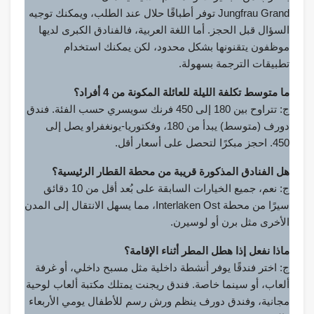
Jungfrau Grand توفر أطباقًا حلال عند الطلب، ويمكنك توجيه
السؤال قبل الحجز. أما اللغة العربية، فالفنادق الكبرى لديها
موظفون يتقنونها بشكل محدود، لكن يمكنك استخدام
تطبيقات الترجمة بسهولة.
ما متوسط تكلفة الليلة للعائلة المكونة من 4 أفراد؟
ج: تتراوح بين 180 إلى 450 فرنك سويسري حسب الفئة. فندق
دورف (متوسط) يبدأ من 180، وفكتوريا-يونغفراو يصل إلى
450. احجز مبكرًا لتحصل على أسعار أقل.
هل الفنادق المذكورة قريبة من محطة القطار الرئيسية؟
ج: نعم، جميع الخيارات السابقة على بُعد أقل من 10 دقائق
سيرًا من محطة Interlaken Ost، مما يسهل الانتقال إلى المدن
الأخرى مثل برن أو لوسيرن.
ماذا نفعل إذا هطل المطر أثناء الإقامة؟
ج: اختر فندقًا يوفر أنشطة داخلية مثل مسبح داخلي، أو غرفة
ألعاب، أو سينما خاصة. فندق ريجنت يمتلك مكتبة ألعاب لوحية
مجانية، وفندق دورف ينظم ورش رسم للأطفال يومي الأربعاء