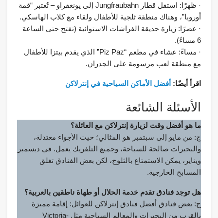
· ظهرًا: استقل قطار Jungfraubahn إلى يونغفراو – تُعتبر “قمة
أوروبا”، وهناك منطقة ثلجية للأطفال ولقاء مع كلاب الهاسكي.
· عصرًا: زيارة حديقة الفراشات الاستوائية (تفتح حتى الساعة
6 مساءً).
· مساءً: عشاء في مطعم “Piz Paz” الذي يقدم بيتزا للأطفال
مع منطقة لعب مرسومة على الجدران.
اقرأ أيضًا:
أفضل الأماكن السياحية في إنترلاكن
الأسئلة الشائعة
ما هو أفضل وقت لزيارة إنترلاكن مع العائلة؟
ج: من مايو إلى سبتمبر هو المثالي؛ حيث الأجواء معتدلة،
والبحيرات صالحة للسباحة، وجميع التلفريك يعمل. في ديسمبر
ويناير، يمكن الاستمتاع بالثلوج، لكن بعض الفنادق تغلق
المسابح الخارجية.
هل توجد فنادق تقدم خدمة الحلال أو طهاة ناطقين بالعربية؟
ج: بعض فنادق أفضل فنادق إنترلاكن للعوائل: إقامة مميزة
بالقرب من البحيرات والمعالم السياحية مثل Victoria-