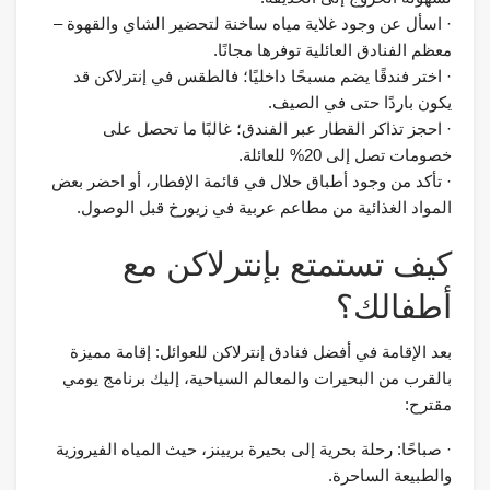
· اسأل عن وجود غلاية مياه ساخنة لتحضير الشاي والقهوة –
معظم الفنادق العائلية توفرها مجانًا.
· اختر فندقًا يضم مسبحًا داخليًا؛ فالطقس في إنترلاكن قد
يكون باردًا حتى في الصيف.
· احجز تذاكر القطار عبر الفندق؛ غالبًا ما تحصل على
خصومات تصل إلى 20% للعائلة.
· تأكد من وجود أطباق حلال في قائمة الإفطار، أو احضر بعض
المواد الغذائية من مطاعم عربية في زيورخ قبل الوصول.
كيف تستمتع بإنترلاكن مع
أطفالك؟
بعد الإقامة في أفضل فنادق إنترلاكن للعوائل: إقامة مميزة
بالقرب من البحيرات والمعالم السياحية، إليك برنامج يومي
مقترح:
· صباحًا: رحلة بحرية إلى بحيرة بريينز، حيث المياه الفيروزية
والطبيعة الساحرة.