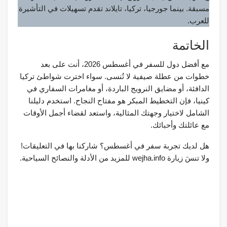
مسبقة. بينما جورجيا، تركيا، تايلاند تقدم تسهيلات في التأشيرة
للعرب.
الخاتمة
مع أفضل دول للسفر في أغسطس 2026، أنت على بعد
خطوات من عطلة صيفية لا تُنسى. سواء اخترت شواطئ تركيا
الدافئة، أو مضايق النرويج الباردة، أو مغامرات السفاري في
كينيا، فإن التخطيط المبكر هو مفتاح النجاح. استخدم دليلنا
الشامل لاختيار وجهتك المثالية، واستعد لقضاء أجمل الأوقات
مع عائلتك وأحبائك.
هل لديك تجربة سفر في أغسطس؟ شاركنا بها في التعليقات!
ولا تنسَ زيارة wejha.info للمزيد من الأدلة والنصائح السياحية.