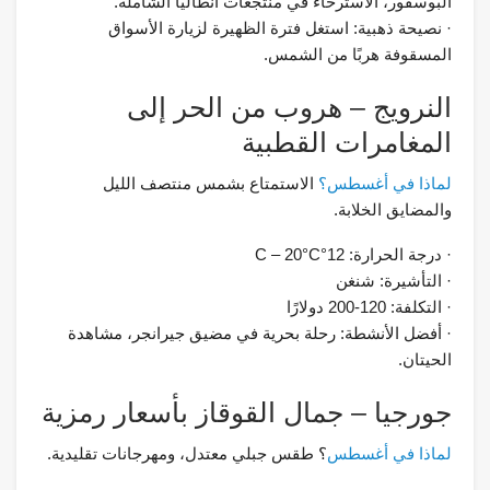
البوسفور، الاسترخاء في منتجعات أنطاليا الشاملة.
· نصيحة ذهبية: استغل فترة الظهيرة لزيارة الأسواق
المسقوفة هربًا من الشمس.
النرويج – هروب من الحر إلى
المغامرات القطبية
لماذا في أغسطس؟
الاستمتاع بشمس منتصف الليل
والمضايق الخلابة.
· درجة الحرارة: 12°C – 20°C
· التأشيرة: شنغن
· التكلفة: 120-200 دولارًا
· أفضل الأنشطة: رحلة بحرية في مضيق جيرانجر، مشاهدة
الحيتان.
جورجيا – جمال القوقاز بأسعار رمزية
لماذا في أغسطس
؟ طقس جبلي معتدل، ومهرجانات تقليدية.