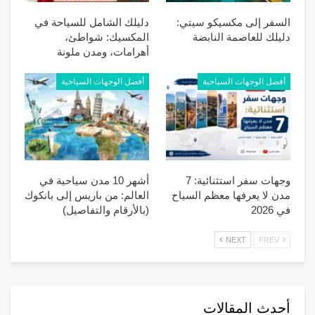
السفر إلى مكسيكو سيتي:
دليلك الشامل للسياحة في
دليلك للعاصمة النابضة
المكسيك: شواطئ،
أهرامات، ومدن ملونة
أفضل الوجهات السياحية
أفضل الوجهات السياحية
وجهات سفر استثنائية: 7
أشهر 10 مدن سياحية في
مدن لا يعرفها معظم السياح
العالم: من باريس إلى بانكوك
في 2026
(بالأرقام والتفاصيل)
NEXT
PREV
أحدث المقالات