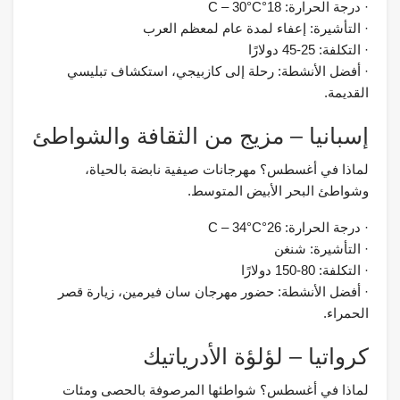
· درجة الحرارة: 18°C – 30°C
· التأشيرة: إعفاء لمدة عام لمعظم العرب
· التكلفة: 25-45 دولارًا
· أفضل الأنشطة: رحلة إلى كازبيجي، استكشاف تبليسي
القديمة.
إسبانيا – مزيج من الثقافة والشواطئ
لماذا في أغسطس؟ مهرجانات صيفية نابضة بالحياة،
وشواطئ البحر الأبيض المتوسط.
· درجة الحرارة: 26°C – 34°C
· التأشيرة: شنغن
· التكلفة: 80-150 دولارًا
· أفضل الأنشطة: حضور مهرجان سان فيرمين، زيارة قصر
الحمراء.
كرواتيا – لؤلؤة الأدرياتيك
لماذا في أغسطس؟ شواطئها المرصوفة بالحصى ومئات