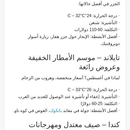
الجزر في أفضل حالاتها.
· درجة الحرارة: 24°C – 32°C
· التأشيرة: شنغن
· التكلفة: 60-110 دولارات
· أفضل الأنشطة: الإبحار حول جزر هفار، زيارة أسوار
دوبروفنيك.
تايلاند – موسم الأمطار الخفيفة
وعروض رائعة
لماذا في أغسطس؟ أسعار منخفضة، وهروب من الزحام.
· درجة الحرارة: 26°C – 33°C
· التأشيرة: إعفاء أو تأشيرة عند الوصول للعديد من العرب
· التكلفة: 25-60 دولارًا
· أفضل الأنشطة: جولة في معابد
بانكوك
، الغوص في كوه تاو.
كندا – صيف معتدل ومهرجانات