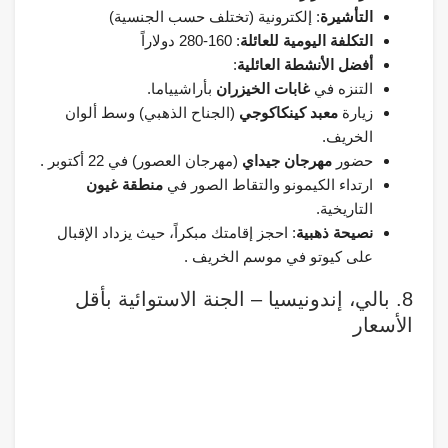
التأشيرة
: إلكترونية (تختلف حسب الجنسية)
التكلفة اليومية للعائلة
: 160-280 دولاراً
أفضل الأنشطة العائلية
:
التنزه في
غابات الخيزران
بأراشيياما.
زيارة
معبد كينكاكوجي
(الجناح الذهبي) وسط ألوان
الخريف.
حضور
مهرجان جيداي
(مهرجان العصور) في 22 أكتوبر .
ارتداء الكيمونو والتقاط الصور في
منطقة غيون
التاريخية.
نصيحة ذهبية
: احجز إقامتك مبكراً، حيث يزداد الإقبال
على كيوتو في موسم الخريف .
8. بالي، إندونيسيا – الجنة الاستوائية بأقل
الأسعار