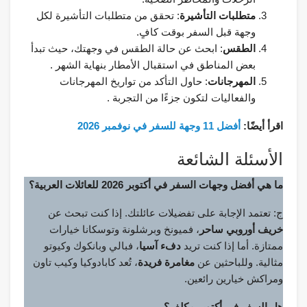
متطلبات التأشيرة
: تحقق من متطلبات التأشيرة لكل
وجهة قبل السفر بوقت كافٍ.
الطقس
: ابحث عن حالة الطقس في وجهتك، حيث تبدأ
بعض المناطق في استقبال الأمطار بنهاية الشهر .
المهرجانات
: حاول التأكد من تواريخ المهرجانات
والفعاليات لتكون جزءًا من التجربة .
اقرأ أيضًا:
أفضل 11 وجهة للسفر في نوفمبر 2026
الأسئلة الشائعة
ما هي أفضل وجهات السفر في أكتوبر 2026 للعائلات العربية؟
ج: تعتمد الإجابة على تفضيلات عائلتك. إذا كنت تبحث عن
خريف أوروبي ساحر
، فميونخ وبرشلونة وتوسكانا خيارات
ممتازة. أما إذا كنت تريد
دفء آسيا
، فبالي وبانكوك وكيوتو
مثالية. وللباحثين عن
مغامرة فريدة
، تُعد كابادوكيا وكيب تاون
ومراكش خيارين رائعين.
هل السفر في أكتوبر مكلف؟