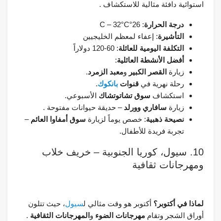
استوائية دافئة مثالية للاستكشاف .
درجة الحرارة
: 26°C – 32°C
التأشيرة
: إعفاء لمعظم الخليجيين
التكلفة اليومية للعائلة
: 60-120 دولاراً
أفضل الأنشطة العائلية
:
زيارة
القصر الكبير
و
معبد الزمرد
.
رحلة نهرية في
قنوات
بانكوك
.
استكشاف
سوق تشاتوتشاك
الأسبوعي.
زيارة
سافاري وورلد
– حديقة حيوانات مفتوحة .
نصيحة ذهبية
: خصص يوماً لزيارة
سوق أمفاوا العائم
–
تجربة فريدة للأطفال.
10. سيول، كوريا الجنوبية – خريف خلاب
ومهرجانات ثقافية
لماذا في أكتوبر؟
أكتوبر هو وقت مثالي ل
سيول
، حيث تتلون
أوراق الشجر وتقام
مهرجانات الضوء
و
المهرجانات الثقافية
.