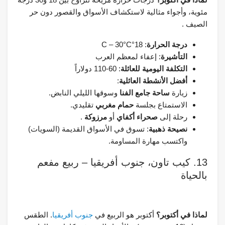
مئوية، وأجواء مثالية لاستكشاف الأسواق والقصور دون حر
الصيف .
درجة الحرارة
: 18°C – 30°C
التأشيرة
: إعفاء لمعظم العرب
التكلفة اليومية للعائلة
: 60-110 دولاراً
أفضل الأنشطة العائلية
:
زيارة
ساحة جامع الفنا
وسوقها الليلي النابض.
الاستمتاع بجلسة
حمام مغربي
تقليدي.
رحلة إلى
صحراء أكفاي
أو
مرزوكة
.
نصيحة ذهبية
: تسوق في الأسواق القديمة (السويات)
واكتسب مهارة المساومة.
13. كيب تاون، جنوب أفريقيا – ربيع مفعم
بالحياة
لماذا في أكتوبر؟
أكتوبر هو الربيع في
جنوب أفريقيا
. الطقس