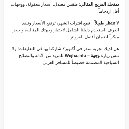
يمنحك المزيج المثالي
: طقس معتدل، أسعار معقولة، ووجهات
أقل ازدحاماً.
لا تنتظر طويلاً
– فمع اقتراب الشهر، ترتفع الأسعار وتنفد
الغرف. استخدم دليلنا الشامل لاختيار وجهتك المثالية، واحجز
مبكراً لضمان أفضل العروض.
هل لديك تجربة سفر في أكتوبر؟ شاركنا بها في التعليقات! ولا
تنسَ زيارة
وجهة – Wejha.info
للمزيد من الأدلة والنصائح
السياحية المصممة خصيصاً للمسافر العربي.