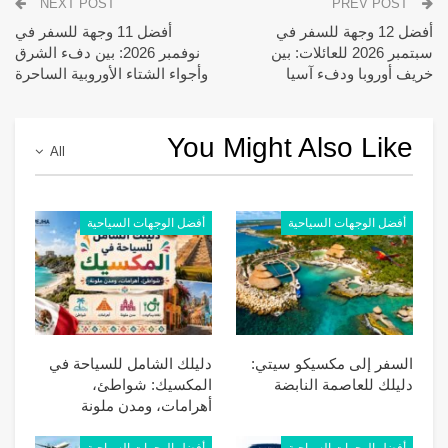
NEXT POST
PREV POST
أفضل 12 وجهة للسفر في
أفضل 11 وجهة للسفر في
سبتمبر 2026 للعائلات: بين
نوفمبر 2026: بين دفء الشرق
خريف أوروبا ودفء آسيا
وأجواء الشتاء الأوروبية الساحرة
You Might Also Like
All
أفضل الوجهات السياحية
أفضل الوجهات السياحية
السفر إلى مكسيكو سيتي:
دليلك الشامل للسياحة في
دليلك للعاصمة النابضة
المكسيك: شواطئ،
أهرامات، ومدن ملونة