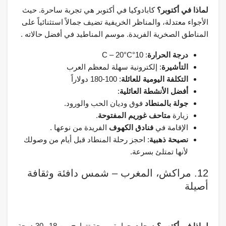
لماذا في أكتوبر؟
كابادوكيا في أكتوبر هي تجربة ساحرة. حيث
الأجواء معتدلة، والمناظر الخريفية تضيف جمالاً استثنائياً على
المناطق الصخرية الفريدة. موسم المناطيد في أفضل حالاته .
درجة الحرارة
: 10°C – 20°C
التأشيرة
: إلكترونية سهلة لمعظم العرب
التكلفة اليومية للعائلة
: 100-180 دولاراً
أفضل الأنشطة العائلية
:
جولة بالمنطاد
فوق وديان الحب والورود.
زيارة
متاحف غوريم المفتوحة
.
الإقامة في
فنادق الكهوف
الفريدة من نوعها .
نصيحة ذهبية
: احجز رحلة المنطاد قبل أيام من وصولك
لأنها تمتلئ بسرعة.
12. مراكش، المغرب – شمس دافئة وثقافة
أصيلة
لماذا في أكتوبر؟
درجات حرارة مريحة تتراوح بين 18 و30 درجة