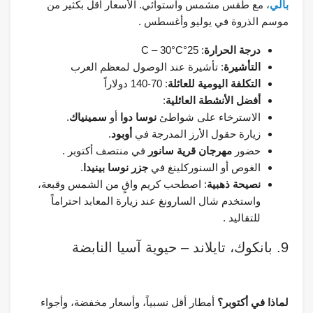
بالي
، مع طقس مشمس واستوائي. الأسعار أقل بكثير من
موسم الذروة في يوليو وأغسطس .
درجة الحرارة
: 25°C – 30°C
التأشيرة
: تأشيرة عند الوصول لمعظم العرب
التكلفة اليومية للعائلة
: 70-140 دولاراً
أفضل الأنشطة العائلية
:
الاسترخاء على شواطئ
نوسا دوا
أو
سمينياك
.
زيارة حقول الأرز المدرجة في
أوبود
.
حضور
مهرجان قرية سانور
في منتصف أكتوبر .
الغوص أو السنوركلينغ في
جزر نوسا بينيدا
.
نصيحة ذهبية
: اصطحب كريم واقٍ من الشمس وقبعة،
واستخدم شال السارونغ عند زيارة المعابد احتراماً
للتقاليد .
9. بانكوك، تايلاند – حيوية آسيا النابضة
لماذا في أكتوبر؟
أمطار أقل نسبياً، وأسعار مخفضة، وأجواء