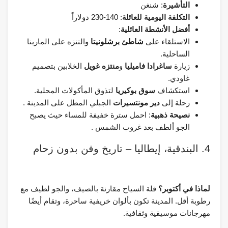
التأشيرة
: شنغن
التكلفة اليومية للعائلة
: 140-230 دولاراً
أفضل الأنشطة العائلية
:
الاستلقاء على
شاطئ برشلونيتا
والتنزه على المارينا
الساحلية.
زيارة
ساغرادا فاميليا
و
منتزه غويل
الخلابين بتصميم
غاودي.
استكشاف
سوق بوكيريا
لتذوق المأكولات المحلية.
رحلة إلى
دير مونتسيرات
الجبلي المطل على المدينة .
نصيحة ذهبية
: احمل سترة خفيفة للمساء حيث يصبح
الجو ألطف بعد غروب الشمس .
4. البندقية، إيطاليا – تاريخ وفن بدون زحام
لماذا في أكتوبر؟
قلة السياح مقارنة بالصيف، والجو لطيف مع
رطوبة أقل. المدينة تكون بألوان خريفية ساحرة، وتقام أيضًا
مهرجانات موسيقية وثقافية.