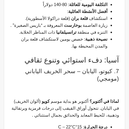
التكلفة اليومية للعائلة
: 80-140 دولاراً
أفضل الأنشطة العائلية
:
استكشاف
قلعة بران
(قلعة دراكولا الأسطورية).
زيارة العاصمة
بوخارست
المعروفة بـ “باريس الصغيرة” .
التنزه في منطقة
ترانسيلفانيا
ذات المناظر الخلابة.
نصيحة ذهبية
: خصص يومين لاستكشاف قلعة بران
والمدن المحيطة بها.
آسيا: دفء استوائي وتنوع ثقافي
7. كيوتو، اليابان – سحر الخريف الياباني
(مومجي)
لماذا في أكتوبر؟
أكتوبر هو بداية موسم
كويو
(ألوان الخريف)
في اليابان. تتحول أوراق القيقب إلى درجات قرمزية وبرتقالية
وذهبية، لتُحيط المعابد والحدائق بجمال استثنائي .
درجة الحرارة
: 15°C – 22°C