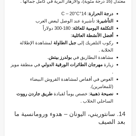
معتدل (16 درجة مئوية)، والأزهار البرية في كامل جمالها .
درجة الحرارة
: 14°C – 20°C
التأشيرة
: تأشيرة عند الوصل لبعض العرب
التكلفة اليومية للعائلة
: 180-300 دولاراً
أفضل الأنشطة العائلية
:
ركوب التلفريك إلى
جبل الطاولة
لمشاهدة الإطلالة
الخلابة .
مشاهدة البطاريق في
بولدرز بيتش
.
زيارة
مهرجان الطائرات الورقية الدولي
في منطقة مويز
.
الغوص في أقفاص لمشاهدة القروش البيضاء
(للمغامرين).
نصيحة ذهبية
: خصص يوماً لقيادة
طريق جاردن رووت
الساحلي الخلاب .
14. سانتوريني، اليونان – هدوء ورومانسية ما
بعد الصيف