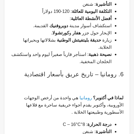
التأشيرة
: شنغن
التكلفة اليومية للعائلة
: 120-190 دولاراً
أفضل الأنشطة العائلية
:
استكشاف أسوار مدينة
دوبروفنيك
القديمة.
الإبحار حول جزر
هفار
و
كورتشولا
.
زيارة
حديقة بليتفيتش الوطنية
بشلالاتها وبحيراتها
الخلابة.
نصيحة ذهبية
: استأجر قارباً صغيراً ليوم واحد واستكشف
الخلجان المخفية.
6. رومانيا – تاريخ عريق بأسعار اقتصادية
لماذا في أكتوبر؟
رومانيا
هي واحدة من أرخص الوجهات
الأوروبية، وأكتوبر يقدم أجواء خريفية ساحرة مع قلاعها
الأسطورية وطبيعتها الخلابة .
درجة الحرارة
: 8°C – 16°C
التأشيرة
: شنغن