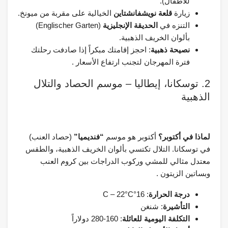
للأطفال).
زيارة
قلعة نويشفانشتاين
الخيالية على مقربة من ميونخ.
التنزه في
الحديقة الإنجليزية
(Englischer Garten)
بألوان الخريف الذهبية.
نصيحة ذهبية
: احجز إقامتك مبكراً إذا صادفت رحلتك
فترة المهرجان لتجنب ارتفاع الأسعار .
2. توسكانا، إيطاليا – موسم الحصاد والتلال
الذهبية
لماذا في أكتوبر؟
أكتوبر هو موسم
“فنديميا”
(حصاد العنب)
في توسكانا. التلال تكتسي بألوان الخريف الذهبية، والطقس
معتدل مثالي للمشي وركوب الدراجات بين كروم العنب
وبساتين الزيتون .
درجة الحرارة
: 16°C – 22°C
التأشيرة
: شنغن
التكلفة اليومية للعائلة
: 160-280 دولاراً