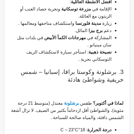
أفضل الأنشطة العائلية
:
الإقامة في
مزرعة توسكانية
وتجربة حصاد العنب أو
الزيتون مع العائلة.
زيارة
مدينة فلورنسا
واستكشاف متاحفها ومعالمها .
دعم
برج بيزا
المائل.
المشاركة في
مهرجانات الكمأ الأبيض
في بلدات مثل
سان مينيانو .
نصيحة ذهبية
: استأجر سيارة لاستكشاف الريف
التوسكاني بحرية .
3. برشلونة وكوستا برافا، إسبانيا – شمس
خريفية وشواطئ هادئة
لماذا في أكتوبر؟
طقس
برشلونة
معتدل (متوسط 21 درجة
مئوية)، والشواطئ أقل ازدحاماً بكثير من الصيف. لا تزال أشعة
الشمس دافئة، والمياه صالحة للسباحة .
درجة الحرارة
: 18°C – 23°C