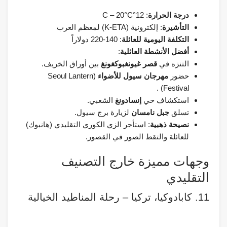
درجة الحرارة
: 12°C – 20°C
التأشيرة
: إلكترونية (K-ETA) لمعظم العرب
التكلفة اليومية للعائلة
: 140-220 دولاراً
أفضل الأنشطة العائلية
:
التنزه في
قصر غيونغبوكغونغ
بين أوراق الخريف.
حضور
مهرجان سيول للأضواء
(Seoul Lantern
Festival) .
استكشاف حي
إنسادونغ
الشعبي.
تسلق
جبل نامسان
لزيارة برج سيول.
نصيحة ذهبية
: استأجر الزي الكوري التقليدي (هانبوك)
للعائلة والتقط الصور في القصور.
وجهات مميزة خارج التصنيف
التقليدي
11. كابادوكيا، تركيا – رحلة المناطيد الخيالية