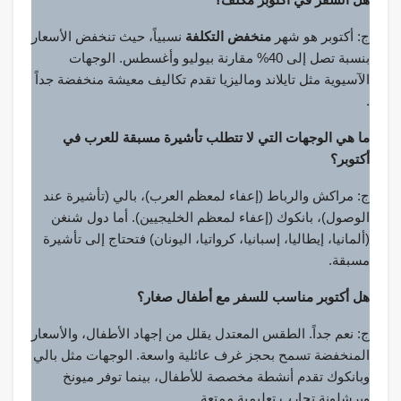
ج: أكتوبر هو شهر
منخفض التكلفة
نسبياً، حيث تنخفض الأسعار
بنسبة تصل إلى 40% مقارنة بيوليو وأغسطس. الوجهات
الآسيوية مثل تايلاند وماليزيا تقدم تكاليف معيشة منخفضة جداً
.
ما هي الوجهات التي لا تتطلب تأشيرة مسبقة للعرب في
أكتوبر؟
ج: مراكش والرباط (إعفاء لمعظم العرب)، بالي (تأشيرة عند
الوصول)، بانكوك (إعفاء لمعظم الخليجيين). أما دول شنغن
(ألمانيا، إيطاليا، إسبانيا، كرواتيا، اليونان) فتحتاج إلى تأشيرة
مسبقة.
هل أكتوبر مناسب للسفر مع أطفال صغار؟
ج: نعم جداً. الطقس المعتدل يقلل من إجهاد الأطفال، والأسعار
المنخفضة تسمح بحجز غرف عائلية واسعة. الوجهات مثل بالي
وبانكوك تقدم أنشطة مخصصة للأطفال، بينما توفر ميونخ
وبرشلونة تجارب تعليمية ممتعة .