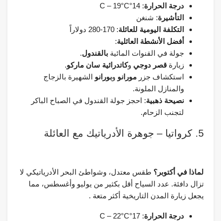
درجة الحرارة
: 14°C – 19°C
التأشيرة
: شنغن
التكلفة اليومية للعائلة
: 170-280 دولاراً
أفضل الأنشطة العائلية
:
جولة في القنوات المائية
بالقندول
.
زيارة
قصر دوجي
و
كاتدرائية سان ماركو
.
استكشاف جزر
مورانو
و
بورانو
الشهيرة بالزجاج
والمنازل الملونة.
نصيحة ذهبية
: احجز جولة القندول في الصباح الباكر
لتجنب الزحام.
5. كرواتيا – جوهرة الأدرياتيك مع العائلة
لماذا في أكتوبر؟
طقس معتدل، وشواطئ البحر الأدرياتيكي لا
تزال دافئة. عدد السياح أقل بكثير من يوليو وأغسطس، مما
يجعل زيارة المدن التاريخية أكثر متعة .
درجة الحرارة
: 17°C – 22°C