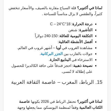
لماذا في أكتوبر؟
قلة السياح مقارنة بالصيف، والأسعار تنخفض
كثيراً، والطقس لا يزال مناسباً للسباحة .
درجة الحرارة
: 18°C – 24°C
التأشيرة
: شنغن
التكلفة اليومية للعائلة
: 150-240 دولاراً
أفضل الأنشطة العائلية
:
مشاهدة الغروب في
أويا
– أشهر غروب في العالم.
جولات بالقارب بين
الجزر البركانية
.
الاسترخاء في
الينابيع الحارة
.
نصيحة ذهبية
: احجز فندقاً على حافة الكالديرا للحصول
على إطلالة لا تُنسى.
15. الرباط، المغرب – عاصمة الثقافة العربية
لماذا في أكتوبر؟
تحتفل الرباط في 2026 بكونها
عاصمة
الكتاب العالمية
وفقاً لمنظمة اليونسكو، مما يجعلها وجهة