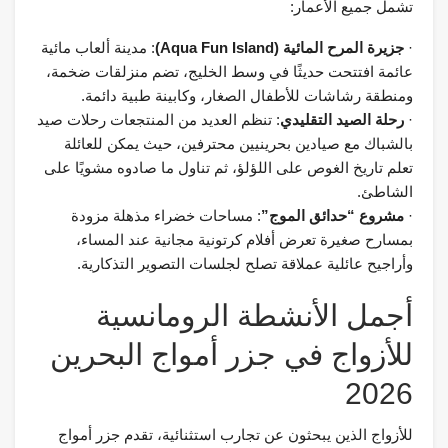
تشمل جميع الأعمار:
·
جزيرة المرح المائية (Aqua Fun Island)
: مدينة ألعاب مائية
عائمة افتتحت حديثًا في وسط الخليج، تضم منزلقات ضخمة،
ومنطقة رشاشات للأطفال الصغار، وكابينة طبية دائمة.
·
رحلة الصيد التقليدي
: تنظم العديد من المنتجعات رحلات صيد
بالشباك مع صيادين بحرينيين محترفين، حيث يمكن للعائلة
تعلم تاريخ الغوص على اللؤلؤ، ثم تناول ما صادوه مشويًا على
الشاطئ.
·
مشروع “حدائق الموج”
: مساحات خضراء مذهلة مزودة
بمسارح صغيرة تعرض أفلام كرتونية مجانية عند المساء،
وأراجيح عائلية عملاقة تصلح لجلسات التصوير التذكارية.
أجمل الأنشطة الرومانسية
للأزواج في جزر أمواج البحرين
2026
للأزواج الذين يبحثون عن تجارب استثنائية، تقدم جزر أمواج