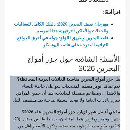
بالمنتجعات فقط.
اقرأ أيضًا:
مهرجان صيف البحرين 2026: دليلك الكامل للفعاليات
والحفلات والأماكن الترفيهية هذا الموسم
قلعة البحرين وطريق اللؤلؤ: جولة في أعرق المواقع
التراثية المدرجة على قائمة اليونسكو
الأسئلة الشائعة حول جزر أمواج
البحرين 2026
هل جزر أمواج البحرين مناسبة للعائلات العربية المحافظة؟
نعم تمامًا. توفر معظم المنتجعات شواطئ خاصة للنساء
والأطفال، ومطاعم منفصلة للعائلات، كما أن جميع المرافق
تلتزم بالآداب العامة ولا توجد أنشطة صاخبة بعد منتصف الليل.
ما هي أفضل شهر لزيارة جزر أمواج البحرين عام 2026؟
شهر نوفمبر ومارس هما المثاليان، حيث الطقس معتدل (20-
26 درجة) ونسبة الرطوبة منخفضة، وتكون الأسعار أقل من