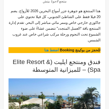
منتجع لاجونا بيتش
هذا المنتجع هو جوهرة جزر أمواج البحرين 2026 للأزواج. يضم
20 فيلا فقط على الشاطئ الجنوبي، كل فيلا تحتوي على
جاكوزي خارجي خاص وممر مائي مباشر إلى البحر. تقدم إدارة
المنتجع باقة “العسل المتجدد” تتضمن عشاءً على ضوء
الشموع تحت النجوم ورحلة مركب شراعي خاص عند غروب
الشمس.
للحجز من بوكينج Booking
اضغط هنا
فندق ومنتجع ايليت (Elite Resort &
Spa) – للميزانية المتوسطة