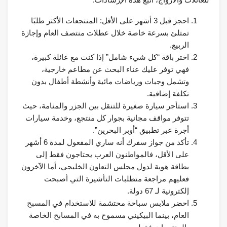
احجز قبل 3 أشهر على الأقل: المنتجعات الأكثر طلبًا
تمتلئ بسرعة خاصة خلال عطلات منتصف العام وإجازة
الربيع.
اختر باقة “كل شيء شامل” إذا كنت مع عائلة كبيرة،
فهي توفر عليك عناء البحث عن مطاعم خارجية،
وتشمل وجبات ورياضات مائية وأنشطة أطفال بدون
تكلفة إضافية.
استأجر سيارة صغيرة للتنقل بين الجزر والمنامة، حيث
تتوفر مواقف مجانية بجوار كل منتجع، وخدمة سيارات
أجرة عبر تطبيق “أوبر البحرين”.
تأكد من جواز سفرك أنه ساري المفعول لمدة 6 أشهر
على الأقل، فالمواطنون العرب يحتاجون فقط إلى
بطاقة هوية لدول مجلس التعاون الخليجي، أما الآخرون
فعليهم مراجعة متطلبات التأشيرة التي أصبحت
إلكترونية لـ 67 دولة.
احضر ملابس سباحة محتشمة للاستخدام في المسبح
العام، بينما البيكيني مسموح به في المسابح الخاصة