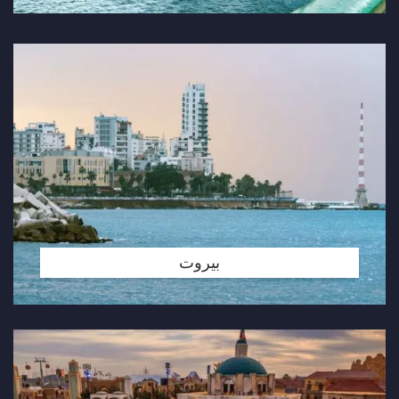
بيروت