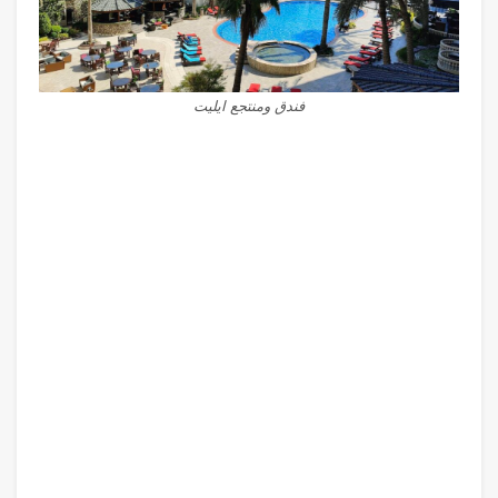
فندق ومنتجع ايليت