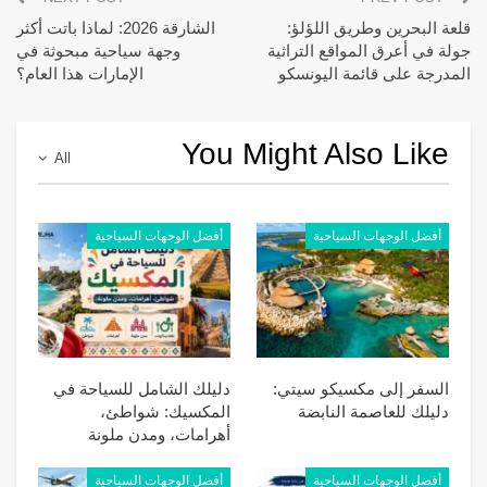
قلعة البحرين وطريق اللؤلؤ:
الشارقة 2026: لماذا باتت أكثر
جولة في أعرق المواقع التراثية
وجهة سياحية مبحوثة في
المدرجة على قائمة اليونسكو
الإمارات هذا العام؟
You Might Also Like
All
أفضل الوجهات السياحية
أفضل الوجهات السياحية
السفر إلى مكسيكو سيتي:
دليلك الشامل للسياحة في
دليلك للعاصمة النابضة
المكسيك: شواطئ،
أهرامات، ومدن ملونة
أفضل الوجهات السياحية
أفضل الوجهات السياحية