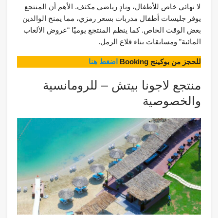
لا نهائي خاص للأطفال، ونادٍ رياضي مكثف. الأهم أن المنتجع
يوفر جليسات أطفال مدربات بسعر رمزي، مما يمنح الوالدين
بعض الوقت الخاص. كما ينظم المنتجع يوميًا “عروض الألعاب
المائية” ومسابقات بناء قلاع الرمل.
للحجز من بوكينج Booking
اضغط هنا
منتجع لاجونا بيتش – للرومانسية
والخصوصية