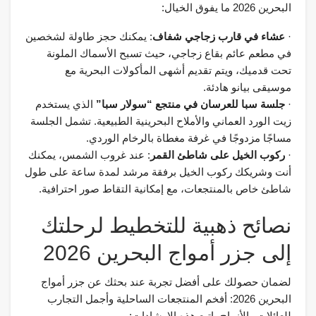
البحرين 2026 ما يفوق الخيال:
·
عشاء في قارب زجاجي شفاف
: يمكنك حجز طاولة لشخصين
في مطعم عائم بقاع زجاجي، حيث تسبح الأسماك الملونة
تحت قدميك، ويتم تقديم أشهى المأكولات البحرية مع
موسيقى بيانو هادئة.
·
جلسة سبا للعرسان في منتجع “سولار سبا”
الذي يستخدم
زيت الورد العماني والأملاح البحرينية الطبيعية. تشمل الجلسة
مساجًا مزدوجًا في غرفة مغطاة بالرخام الوردي.
·
ركوب الخيل على شاطئ القمر
: عند غروب الشمس، يمكنك
أنت وشريكك ركوب الخيل برفقة مرشد لمدة ساعة على طول
شاطئ خاص بالمنتجعات، مع إمكانية التقاط صور احترافية.
نصائح ذهبية للتخطيط لرحلتك
إلى جزر أمواج البحرين 2026
لضمان حصولك على أفضل تجربة عند بحثك عن جزر أمواج
البحرين 2026: أفخم المنتجعات الساحلية وأجمل التجارب
للعائلات والأزواج، اتبع هذه الإرشادات: