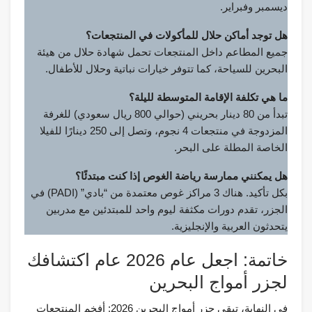
ديسمبر وفبراير.
هل توجد أماكن حلال للمأكولات في المنتجعات؟
جميع المطاعم داخل المنتجعات تحمل شهادة حلال من هيئة
البحرين للسياحة، كما تتوفر خيارات نباتية وحلال للأطفال.
ما هي تكلفة الإقامة المتوسطة لليلة؟
تبدأ من 80 دينار بحريني (حوالي 800 ريال سعودي) للغرفة
المزدوجة في منتجعات 4 نجوم، وتصل إلى 250 دينارًا للفيلا
الخاصة المطلة على البحر.
هل يمكنني ممارسة رياضة الغوص إذا كنت مبتدئًا؟
بكل تأكيد. هناك 3 مراكز غوص معتمدة من “بادي” (PADI) في
الجزر، تقدم دورات مكثفة ليوم واحد للمبتدئين مع مدربين
يتحدثون العربية والإنجليزية.
خاتمة: اجعل عام 2026 عام اكتشافك
لجزر أمواج البحرين
في النهاية، تبقى جزر أمواج البحرين 2026: أفخم المنتجعات