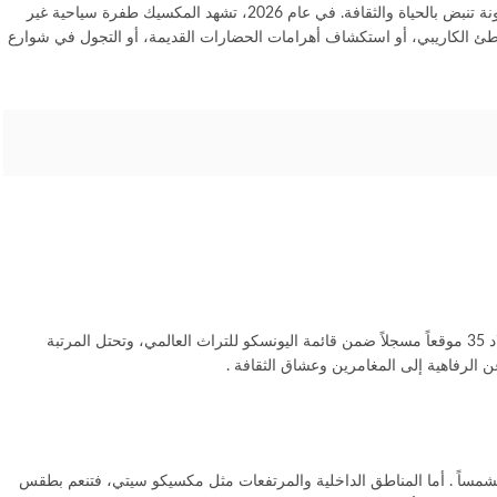
المكسيك ليست مجرد وجهة سياحية؛ إنها تجربة متكاملة تجمع بين تاريخ عريق يعود لآلاف السنين، وشواطئ كارثية تُعد من أجمل شواطئ العالم، ومدن ملونة تنبض بالحياة والثقافة. في عام 2026، تشهد المكسيك طفرة سياحية غير
ئح سنوياً . سواء كنت تبحث عن الاسترخاء على شواطئ الكاريبي، أو استكشاف أهرامات الحضارات القديمة، أو التجول في شوارع
تمتد المكسيك على مساحة تقارب مليوني كيلومتر مربع، وتضم أكثر من 9,600 كيلومتر من السواحل الممتدة بين المحيط الهادئ والبحر الكاريبي . تضم البلاد 35 موقعاً مسجلاً ضمن قائمة اليونسكو للتراث العالمي، وتحتل المرتبة
ن الرفاهية إلى المغامرين وعشاق الثقافة .
شمساً . أما المناطق الداخلية والمرتفعات مثل مكسيكو سيتي، فتنعم بطقس