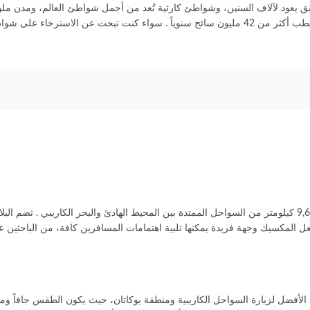
مسبوقة، حيث تحتل المرتبة السادسة عالمياً في عدد الزوار الدوليين، وتستقطب أكثر من 42 مليون سا
تجعل المكسيك وجهة فريدة يمكنها تلبية اهتمامات المسافرين كافة، من الباحثين ع
لأفضل لزيارة السواحل الكاريبية ومنطقة يوكاتان، حيث يكون الطقس جافاً وم