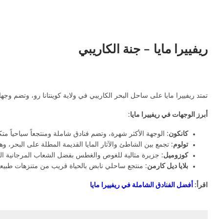
ريفييرا مايا – جنة الكاريبي
تمتد ريفييرا مايا على ساحل البحر الكاريبي في ولاية كوينتانا رو، وتضم وجها
أبرز الوجهات في ريفييرا مايا
:
كانكون
: الوجهة الأكثر شهرة، وتضم فنادق شاملة ومنتجعاً سياحياً متكاملاً. يمكنك الاسترخاء على شاطئ دولفي
تولوم
: تجمع بين الشاطئ والآثار المايا القديمة المطلة على البحر، وه
كوزوميل
: جزيرة مثالية للغوص والغطس بفضل الشعاب المرجانية الغن
بلايا ديل كارمن
: منتجع ساحلي نابض بالحياة قريب من متنزهات طبيعي
اقرأ:
أفضل الفنادق الشاملة في ريفييرا مايا