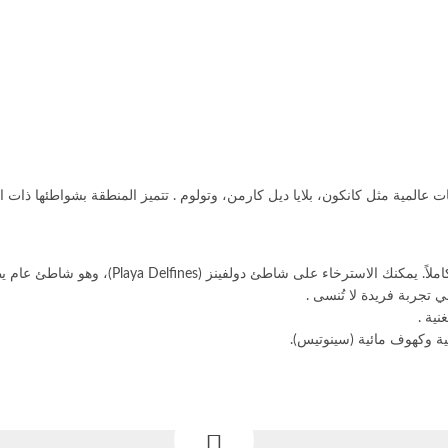
ت عالمية مثل كانكون، بلايا ديل كارمن، وتولوم . تتميز المنطقة بشواطئها ذات الر
نز (Playa Delfines)، وهو شاطئ عام يطل على أجمل مناظر البحر الكاريبي .
ي تجربة فريدة لا تُنسى .
ية .
ة وكهوف مائية (سينوتيس).