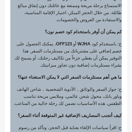
الاستمتاع برحلة مريحة وممتعة مع عائلتك دون إنفاق مبالغ
طائلة، من خلال الحجز المبكر، اختيار الإقامة المناسبة،
والاستفادة من العروض والخصومات.
كم يمكن أن أوفر باستخدام كود خصم نون؟
ج: باستخدام كود
WJHA
أو
OFF123
، يمكنك الحصول على
خصم إضافي على مشترياتك من مستلزمات السفر. هذا
التوفير يمكن أن يغطي جزءاً من تكاليف رحلتك، أو يسمح لك
بشراء مستلزمات إضافية دون تجاوز ميزانيتك.
ما هي أهم مستلزمات السفر التي لا يمكن الاستغناء عنها؟
ج: جواز السفر والوثائق，الأدوية الشخصية，شاحن الهاتف
وباور بانك، محول شحن عالمي، وملابس مريحة تناسب
الطقس. هذه الأساسيات تضمن لك رحلة خالية من المتاعب.
كيف أتجنب المصاريف الإضافية غير المتوقعة أثناء السفر؟
ج: اقرأ سياسات الإلغاء بعناية قبل الحجز، وتأكد من رسوم