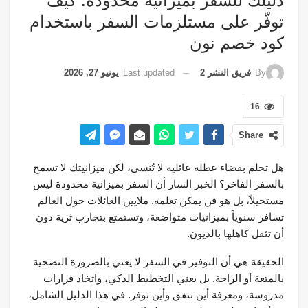
دليلك للسفر بميزانية محدودة: كيف
توفّر على مستلزمات السفر باستخدام
كود خصم نون
Last updated
يونيو 27, 2026
By
فريق النشر 2
16
Share
هل تحلم بقضاء عطلة عائلية لا تُنسى، لكن ميزانيتك لا تسمح
بالسفر الفاخر؟ الخبر السار أن السفر بميزانية محدودة ليس
مستحيلاً، بل هو فن يمكن تعلمه. ملايين العائلات حول العالم
تسافر سنوياً بميزانيات متواضعة، وتستمتع بتجارب ثرية دون
أن تثقل كاهلها بالديون.
الحقيقة هي أن التوفير في السفر لا يعني بالضرورة التضحية
بالمتعة أو الراحة. بل يعني التخطيط الذكي، واتخاذ قرارات
مدروسة، ومعرفة أين تنفق وأين توفر. في هذا الدليل الشامل،