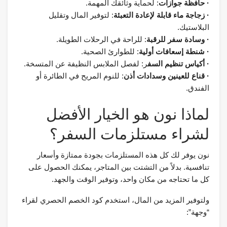
· حافظة جوازات
: لحماية وثائقك المهمة.
· زجاجة ماء قابلة لإعادة التعبئة
: لتوفير المال وتقليل
البلاستيك.
· وسادة سفر للرقبة
: للراحة في الرحلات الطويلة.
· شنطة إسعافات أولية
: للطوارئ الصحية.
· أكياس تنظيم السف
ر: لفصل الملابس النظيفة عن المتسخة.
· قناع للعينين وسدادات أذن
: للنوم المريح في الطائرة أو
الفندق.
لماذا نون هو الخيار الأفضل
لشراء مستلزمات السفر؟
نون يوفر لك كل هذه المستلزمات بجودة ممتازة وأسعار
تنافسية. بدلاً من التشتت بين المتاجر، يمكنك الحصول على
كل ما تحتاجه من مكان واحد، وتوفير الوقت والجهد.
ولتوفير المزيد من المال، استخدم كود الخصم الحصري لقراء
“وجهة”: