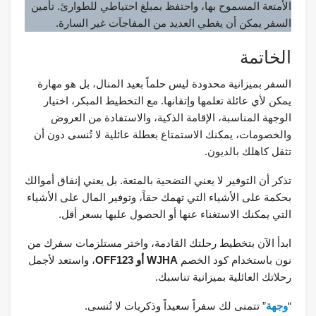
الأمتعة المسموح بها، واحتفظ بمبلغ احتياطي للطوارئ. تأمين
السفر يمكن أن يغطي العديد من المفاجآت غير السارة.
الخاتمة
السفر بميزانية محدودة ليس حلماً بعيد المنال، بل هو مهارة
يمكن لأي عائلة تعلمها وإتقانها. مع التخطيط المبكر، اختيار
الوجهة المناسبة، الإقامة الذكية، والاستفادة من العروض
والخصومات، يمكنك الاستمتاع بعطلة عائلية لا تُنسى دون أن
تثقل كاهلك بالديون.
تذكر أن التوفير لا يعني التضحية بالمتعة. بل يعني إنفاق أموالك
بحكمة على الأشياء التي تهمك حقاً، وتوفير المال على الأشياء
التي يمكنك الاستغناء عنها أو الحصول عليها بسعر أقل.
ابدأ الآن بتخطيط رحلتك القادمة، واختر مستلزمات سفرك من
نون باستخدام كود الخصم
WJHA أو OFF123
، واستعد لأجمل
رحلاتك العائلية بميزانية تناسبك.
“
وجهة
” تتمنى لك سفراً سعيداً وذكريات لا تُنسى.