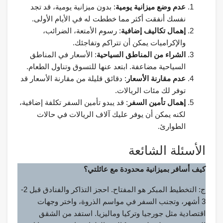
عدم وضع ميزانية يومية
: بدون ميزانية يومية، قد تجد
نفسك أنفقت أكثر مما خططت له في الأيام الأولى.
إهمال تكاليف إضافية
: رسوم الأمتعة، الضرائب،
والإكراميات يمكن أن تتراكم وتفاجئك.
الشراء من المناطق السياحية
: الأسعار في المناطق
السياحية مضاعفة. ابتعد عنها للتسوق وتناول الطعام.
عدم مقارنة الأسعار
: دقائق قليلة من مقارنة الأسعار قد
توفر لك مئات الريالات.
إهمال تأمين السفر
: قد يبدو تأمين السفر تكلفة إضافية،
لكنه يمكن أن يوفر عليك آلاف الريالات في حالات
الطوارئ.
الأسئلة الشائعة
كيف أسافر بميزانية محدودة مع عائلتي؟
ج: التخطيط المبكر هو المفتاح. احجز التذاكر والفنادق قبل 2-
3 أشهر، وتجنب السفر في مواسم الذروة، واختر وجهات
اقتصادية مثل جورجيا وتركيا وماليزيا. استفد من الشقق