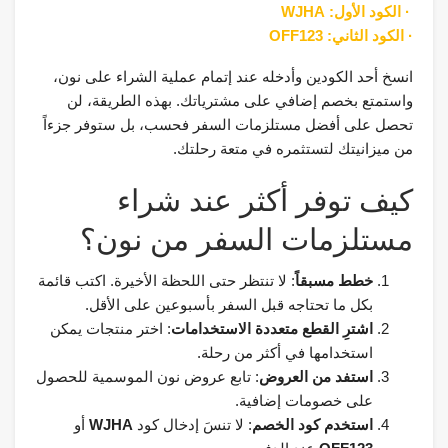
· الكود الأول: WJHA
· الكود الثاني: OFF123
انسخ أحد الكودين وأدخله عند إتمام عملية الشراء على نون،
واستمتع بخصم إضافي على مشترياتك. بهذه الطريقة، لن
تحصل على أفضل مستلزمات السفر فحسب، بل ستوفر جزءاً
من ميزانيتك لتستثمره في متعة رحلتك.
كيف توفر أكثر عند شراء
مستلزمات السفر من نون؟
خطط مسبقاً
: لا تنتظر حتى اللحظة الأخيرة. اكتب قائمة
بكل ما تحتاجه قبل السفر بأسبوعين على الأقل.
اشترِ القطع متعددة الاستخدامات
: اختر منتجات يمكن
استخدامها في أكثر من رحلة.
استفد من العروض
: تابع عروض نون الموسمية للحصول
على خصومات إضافية.
استخدم كود الخصم
: لا تنسَ إدخال كود
WJHA
أو