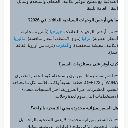
الفندقية مع مطبخ لتوفير تكاليف الطعام، واستخدم وسائل
النقل العامة للتنقل.
ما هي أرخص الوجهات السياحية للعائلات في 2026؟
ج: من أرخص الوجهات للعائلات:
جورجيا
(تأشيرة مجانية،
أسعار معقولة)،
تركيا
(تنوع الأنشطة، أسعار منافسة)،
ماليزيا
(تكاليف معيشة منخفضة)، و
المغرب
(قرب من أوروبا، ثقافة
غنية).
كيف أوفر على مستلزمات السفر؟
ج: اشترِ مستلزماتك من نون باستخدام كود الخصم الحصري
WJHA أو OFF123. خطط مسبقاً واكتب قائمة بكل ما تحتاجه
لتجنب المشتريات غير الضرورية. اختر المنتجات متعددة
الاستخدامات التي تدوم لعدة رحلات.
هل السفر بميزانية محدودة يعني التضحية بالراحة؟
ج: لا، السفر بميزانية محدودة لا يعني التضحية بالراحة. بل
يعني التخطيط الذكي واتخاذ قرارات مدروسة. يمكنك