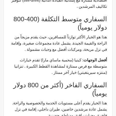
اقتصادية ممتازة مع إمكانية القيادة الذاتية (self-drive) لتوفير
تكاليف المرشدين .
السفاري متوسط التكلفة (400-800
دولار يومياً)
هذا هو الخيار الأكثر توازناً للمسافرين، حيث يقدم مزيجاً من
الراحة والقيمة الجيدة. يشمل عادة مجموعات صغيرة، وإقامة
في نزل مريحة، ومركبات أفضل مع وجبات مشمولة .
أفضل الوجهات
: كينيا (محمية ماساي مارا) تقدم خيارات
متوسطة مع فرص ممتازة لمشاهدة القطط الكبيرة . تنزانيا
(منتزه سيرينغيتي) خيار آخر ممتاز .
السفاري الفاخر (أكثر من 800 دولار
يومياً)
هذا الخيار يقدم أعلى مستويات الخدمة والخصوصية والراحة.
يشمل عادة مرشدين خاصين، طيران داخلي، إقامة في نزل
فاخرة، وجبات راقية، ومناطق حصرية .