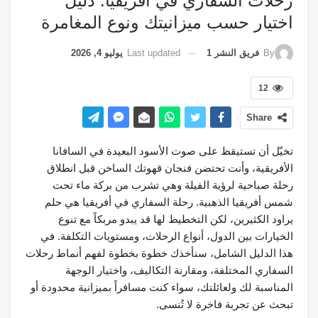
رحلات السفاري في أفريقيا: دليل
اختيار حسب ميزانيتك ونوع المغامرة
Last updated
يوليو 4, 2026
By
فريق النشر 1
12
Share
تخيّل أن تستيقظ على صوت الأسود البعيدة في السافانا
الأفريقية، وأنت تحتضن فنجان قهوتك الساخن قبل انطلاق
رحلة صباحية لرؤية الفيلة وهي تشرب من بركة ماء تحت
شمس أفريقيا الذهبية. رحلة السفاري في أفريقيا هي حلم
يراود الكثيرين، لكن التخطيط لها قد يبدو مربكاً مع تنوع
الخيارات بين الدول، أنواع الرحلات، ومستويات التكلفة. في
هذا الدليل الشامل، سنأخذك خطوة بخطوة لفهم أنماط رحلات
السفاري المختلفة، ومقارنة التكاليف، واختيار الوجهة
المناسبة لك ولعائلتك، سواء كنت مسافراً بميزانية محدودة أو
تبحث عن تجربة فاخرة لا تُنسى.