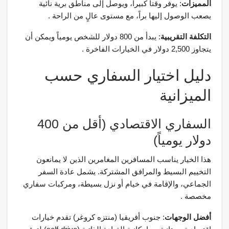
المميزات
: يوفر وقتاً كبيراً، ويوصل إلى مناطق برية نائية
يصعب الوصول إليها براً، مع مستوى عالٍ من الراحة .
التكلفة التقريبية
: يبدأ من 800 دولار للشخص يومياً ويمكن أن
يتجاوز 2,500 دولار في الخيارات الفاخرة .
دليل اختيار السفاري حسب
الميزانية
السفاري الاقتصادي (أقل من 400
دولار يومياً)
هذا الخيار يناسب المسافرين المغامرين الذين لا يمانعون
التخييم البسيط والمرافق المشتركة. يشمل عادة السفر
الجماعي، والإقامة في خيام أو نزل بسيطة، ومركبات سفاري
مخصصة .
أفضل الوجهات
: جنوب أفريقيا (منتزه كروغر) تقدم خيارات