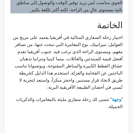
الجوي مناسب لمن يريد توفير الوقت والوصول إلى مناطق
نائية بمستوى عالٍ من الراحة، لكنه أكثر تكلفة بكثير .
الخاتمة
اختيار رحلة السفاري المثالية في أفريقيا يعتمد على مزيج من
العوامل: ميزانيتك، نوع المغامرة التي تبحث عنها، من تسافر
معهم، ومستوى الراحة الذي ترغب فيه. جنوب أفريقيا تقدم
أفضل قيمة للمبتدئين والعائلات، بينما كينيا وتنزانيا تذهبان
عشاق القطط الكبيرة والمناظر المفتوحة، وبوتسوانا تناسب
الباحثين عن الفخامة والعزلة. استخدم هذا الدليل كخريطة
طريق لاتخاذ قرار مستنير، واحجز مبكراً، واستعد لتجربة لا
تُنسى في أحضان الطبيعة الأفريقية البرية.
“
وجهة
” تتمنى لك رحلة سفاري مليئة بالمغامرات والذكريات
الجميلة.