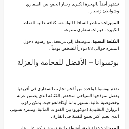
تشتهر أيضاً بالهجرة الكبرى وخيار الجمع بين السفاري
وشواطئ زنجبار .
المميزات
: مناظر السافانا الواسعة، كثافة عالية للقطط
الكبيرة، خيارات سفاري متنوعة .
التكلفة النسبية
: متوسطة إلى مرتفعة، مع رسوم دخول
المنتزه حوالي 83 دولاراً للشخص يومياً .
بوتسوانا – الأفضل للفخامة والعزلة
تقدم بوتسوانا واحدة من أفخم تجارب السفاري في أفريقيا،
بفضل نموذجها السياحي منخفض الكثافة الذي يضمن عزلة
وخصوصية عالية. تشتهر بدلتا أوكافانغو حيث يمكن ركوب
الزوارق التقليدية (موكورو) بين القنوات المائية، ومنتزه تشوبي
الذي يضم أكبر تجمع للفيلة في القارة .
المميزات
: عزلة تامة، أنشطة مائية فريدة، تركيز عالٍ على