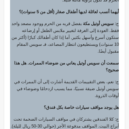
أيهما أنسب لعائلة لديها أطفال صغار (أقل من 5 سنوات)؟
ج:
سويس أوتيل مكة
بفضل قربه من الحرم ووجود مصعد واحد
فقط. العودة إلى الغرفة لتغيير ملابس الطفل أو إرضاعه
ستكون أسرع وأسهل بكثير. أما إذا كان أطفالك كبارًا (أكثر من
10 سنوات) ويستطيعون انتظار المصاعد، فـ سويس المقام
مقبول أيضًا.
سمعت أن سويس أوتيل يعاني من ضوضاء الممرات. هل هذا
صحيح؟
ج: نعم، بعض التقييمات القديمة أشارت إلى أن الممرات في
سويس أوتيل ضيقة نسبيًا، مما يسبب ازدحامًا وضوضاء في
أوقات الذروة.
هل يوجد مواقف سيارات خاصة بكل فندق؟
ج: كلا الفندقين يشتركان في مواقف السيارات الضخمة تحت
أبراج البيت. المواقف مدفوعة الأجر (حوالي 30-50 ريال لليلة).