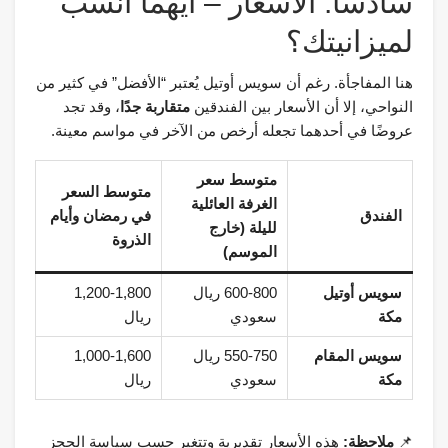
سادسًا: الأسعار – أيهما أنسب
لميزانيتك؟
هنا المفاجأة. رغم أن سويس أوتيل يُعتبر “الأفضل” في كثير من
النواحي، إلا أن الأسعار بين الفندقين
متقاربة جدًا
، وقد تجد
عروضًا في أحدهما تجعله أرخص من الآخر في مواسم معينة.
متوسط سعر
متوسط السعر
الغرفة العائلية
الفندق
في رمضان وأيام
لليلة (خارج
الذروة
الموسم)
سويس أوتيل
600-800 ريال
1,200-1,800
مكة
سعودي
ريال
سويس المقام
550-750 ريال
1,000-1,600
مكة
سعودي
ريال
📌
ملاحظة:
هذه الأسعار تقديرية وتتغير حسب سياسة الحجز