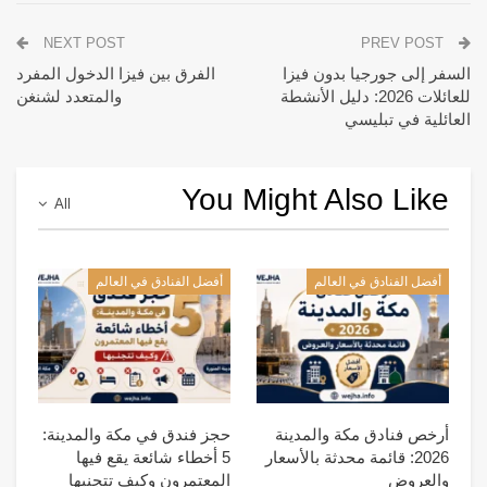
NEXT POST
PREV POST
السفر إلى جورجيا بدون فيزا
الفرق بين فيزا الدخول المفرد
للعائلات 2026: دليل الأنشطة
والمتعدد لشنغن
العائلية في تبليسي
You Might Also Like
All
أفضل الفنادق في العالم
أفضل الفنادق في العالم
أرخص فنادق مكة والمدينة
حجز فندق في مكة والمدينة:
2026: قائمة محدثة بالأسعار
5 أخطاء شائعة يقع فيها
والعروض
المعتمرون وكيف تتجنبها