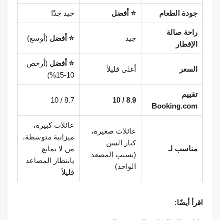
جودة الطعام
⭐ أفضل
جيد جدًا
راحة صالة
جيد
⭐ أفضل
(أوسع)
الإفطار
⭐ أفضل
(أرخص
السعر
أغلى قليلاً
10-15%)
تقييم
8.7 / 10
8.9 / 10
Booking.com
عائلات كبيرة،
عائلات صغيرة،
ميزانية متوسطة،
كبار السن
مناسب لـ
من لا يمانع
(بسبب المصعد
بانتظار المصاعد
الواحد)
قليلاً
اقرأ أيضًا: