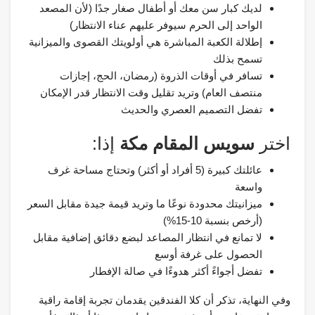
لديك كبار سن معك أو أطفال صغار جدًا (لأن المصعد
الواحد إلى الحرم سيوفر عليهم عناء الانتظار)
إطلالة الكعبة المباشرة هي أولويتك القصوى والميزانية
تسمح بذلك
تسافر في أوقات الذروة (رمضان، الحج، إجازات
منتصف العام) وتريد تقليل وقت الانتظار قدر الإمكان
تفضل التصميم العصري والحديث
اختر
سويس المقام مكة
إذا:
عائلتك كبيرة (5 أفراد أو أكثر) وتحتاج مساحة غرف
واسعة
ميزانيتك محدودة نوعًا ما وتريد قيمة جيدة مقابل السعر
(أرخص بنسبة 10-15%)
لا تمانع في انتظار المصاعد لبضع دقائق إضافية مقابل
الحصول على غرفة أوسع
تفضل أجواءً أكثر هدوءًا في صالة الإفطار
وفي النهاية، تذكر أن كلا الفندقين يقدمان تجربة إقامة راقية