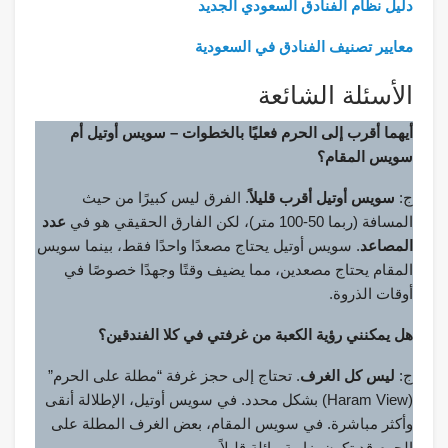
دليل نظام الفنادق السعودي الجديد
معايير تصنيف الفنادق في السعودية
الأسئلة الشائعة
أيهما أقرب إلى الحرم فعليًا بالخطوات – سويس أوتيل أم
سويس المقام؟
ج:
سويس أوتيل أقرب قليلاً
. الفرق ليس كبيرًا من حيث
المسافة (ربما 50-100 متر)، لكن الفارق الحقيقي هو في
عدد
المصاعد
. سويس أوتيل يحتاج مصعدًا واحدًا فقط، بينما سويس
المقام يحتاج مصعدين، مما يضيف وقتًا وجهدًا خصوصًا في
أوقات الذروة.
هل يمكنني رؤية الكعبة من غرفتي في كلا الفندقين؟
ج:
ليس كل الغرف
. تحتاج إلى حجز غرفة “مطلة على الحرم”
(Haram View) بشكل محدد. في سويس أوتيل، الإطلالة أنقى
وأكثر مباشرة. في سويس المقام، بعض الغرف المطلة على
الحرم قد تكون بزاوية مائلة قليلاً.