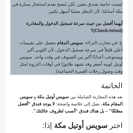
ليست خاصة بفندق معين. لكن يُنصح بعدم استئجار سيارة في
مكة أساسًا، لأن التنقل مشيًا أسهل بكثير.
أيهما أفضل من حيث سرعة تسجيل الدخول والمغادرة
(Check-in/out)؟
ج: في تجارب النزلاء،
سويس المقام
يحصل على تقييمات
أعلى قليلاً في سرعة تسجيل الدخول، لأن اللوبي أكبر
ويستوعب أعدادًا أكبر من الضيوف في وقت واحد. سويس
أوتيل لوبيه أصغر وقد تشهد طابورًا في أوقات الذروة (مثل
وقت وصول رحلات العمرة الجماعية).
الخاتمة
بعد هذه المقارنة الشاملة بين
سويس أوتيل مكة
و
سويس
المقام مكة
، نصل إلى خلاصة واضحة:
لا يوجد فندق “أفضل
مطلقًا” – بل هناك فندق “أنسب لظروف عائلتك”
.
اختر
سويس أوتيل مكة
إذا: