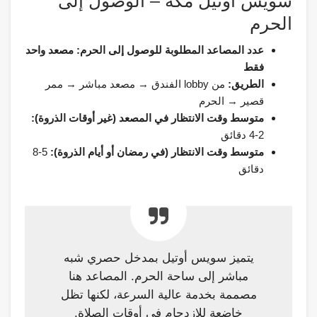
سويس أوتيل مكة – الوصول إلى
الحرم
عدد المصاعد المطلوبة للوصول إلى الحرم:
مصعد واحد
فقط
الطريق:
من lobby الفندق → مصعد مباشر → ممر
قصير → الحرم
متوسط وقت الانتظار في المصعد (غير أوقات الذروة):
2-4 دقائق
متوسط وقت الانتظار (في رمضان أو أيام الذروة):
5-8
دقائق
يتميز سويس أوتيل بمدخل حصري شبه
مباشر إلى ساحة الحرم. المصاعد هنا
مصممة بخدمة عالية السرعة، لكنها تظل
خاضعة للازدحام في أوقات الصلاة.