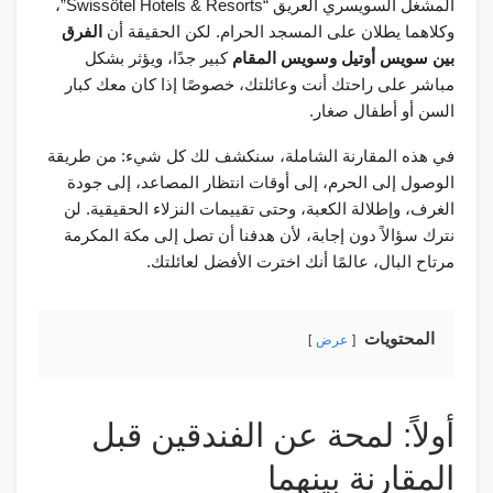
المشغل السويسري العريق “Swissôtel Hotels & Resorts”،
وكلاهما يطلان على المسجد الحرام. لكن الحقيقة أن
الفرق
بين سويس أوتيل وسويس المقام
كبير جدًا، ويؤثر بشكل
مباشر على راحتك أنت وعائلتك، خصوصًا إذا كان معك كبار
السن أو أطفال صغار.
في هذه المقارنة الشاملة، سنكشف لك كل شيء: من طريقة
الوصول إلى الحرم، إلى أوقات انتظار المصاعد، إلى جودة
الغرف، وإطلالة الكعبة، وحتى تقييمات النزلاء الحقيقية. لن
نترك سؤالاً دون إجابة، لأن هدفنا أن تصل إلى مكة المكرمة
مرتاح البال، عالمًا أنك اخترت الأفضل لعائلتك.
المحتويات
عرض
أولاً: لمحة عن الفندقين قبل
المقارنة بينهما