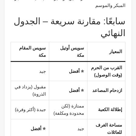
المبكر والموسم
سابعًا: مقارنة سريعة – الجدول
النهائي
سويس أوتيل
سويس المقام
المعيار
مكة
مكة
القرب من الحرم
⭐ أفضل
جيد
(وقت الوصول)
مقبول (يزداد في
ازدحام المصاعد
⭐ أفضل
الذروة)
ممتازة (لكن
إطلالة الكعبة
جيدة (أكثر وفرة)
محدودة ومكلفة)
مساحة الغرف
جيد
⭐ أفضل
للعائلات