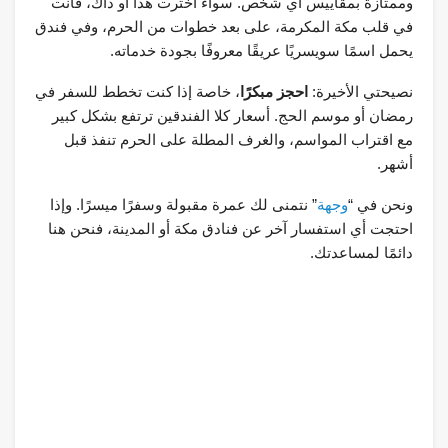
وممتازة بمقاييس أي شخص. سواء اخترت هذا أو ذاك، فأنت
في قلب مكة المكرمة، على بعد خطوات من الحرم، وفي فندق
يحمل اسمًا سويسريًا عريقًا معروفًا بجودة خدماته.
نصيحتي الأخيرة:
احجز مبكرًا
، خاصة إذا كنت تخطط للسفر في
رمضان أو موسم الحج. أسعار كلا الفندقين ترتفع بشكل كبير
مع اقتراب المواسم، والغرف المطلة على الحرم تنفذ قبل
أشهر.
ونحن في “
وجهة
” نتمنى لك عمرة مقبولة وسفرًا ميسرًا. وإذا
احتجت أي استفسار آخر عن فنادق مكة أو المدينة، فنحن هنا
دائمًا لمساعدتك.