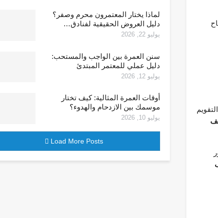
لماذا يختار المعتمرون محرم وصفر؟
اح
دليل العروض الحقيقية لفنادق…
يوليو 22, 2026
سنن العمرة بين الواجب والمستحب:
دليل عملي للمعتمر المبتدئ
يوليو 12, 2026
أوقات العمرة المثالية: كيف تختار
موسمك بين الازدحام والهدوء؟
لتقويم
يوليو 10, 2026
قف
Load More Posts
ر