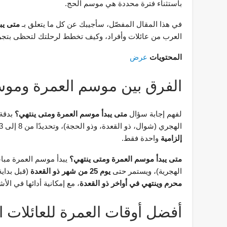
باستثناء فترة محددة هي موسم الحج.
في هذا المقال المفصّل، سأجيبك عن كل ما يتعلق بـ
متى يب
العرب من عائلات وأفراد، وكيف تخطط لرحلتك لتحظى بتجربة
المحتويات
عرض
الفرق بين موسم العمرة وموس
لفهم إجابة سؤال
متى يبدأ موسم العمرة ومتى ينتهي؟
بدقة،
الهجري (شوال، ذو القعدة، وذو الحجة)، وتحديدًا من 8 إلى 13 ذي الحجة. أما العمرة فتُؤدى في أي وقت من السنة، لكن هناك
إلزامية
واحدة فقط.
متى يبدأ موسم العمرة ومتى ينتهي؟
يبدأ موسم العمرة مباش
الهجرية)، ويستمر حتى
يوم 25 من شهر ذو القعدة
(قبل بداية الحج بحوالي
محرم وينتهي في أواخر ذو القعدة
، مع إمكانية أدائها في ا
أفضل أوقات العمرة للعائلات ال