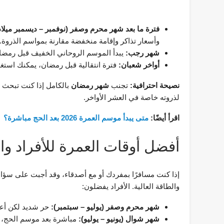
فترة ما بعد شهر محرم وصفر (نوفمبر – ديسمبر ميلاد
وأسعار تذاكر وإقامة منخفضة مقارنة بمواسم الذروة.
شهر رجب:
يبدأ الموسم الروحاني الخفيف قبل رمضان، و
أواخر شعبان:
فترة انتقالية قبل رمضان، يمكنك استغلا
نصيحة احترافية:
تجنب
شهر رمضان
بالكامل إذا كنت تبحث ع
لذروته خاصة في العشر الأواخر.
اقرأ أيضًا:
متى يبدأ موسم العمرة 2026 بعد الحج مباشرة؟
أفضل أوقات العمرة للأفراد و
إذا كنت مسافرًا بمفردك أو مع أصدقاء، وقد أجبت على سؤ
والطاقة العالية. الأفراد يفضلون:
شهر محرم وصفر (يوليو – سبتمبر):
حر شديد لكن أعدا
شهر شوال (يونيو – يوليو):
مباشرة بعد موسم الحج، أ