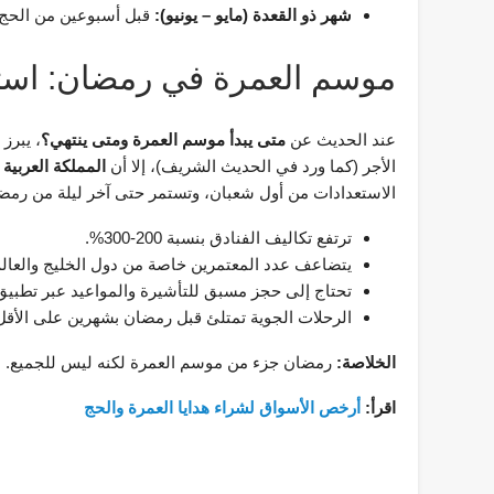
شهر ذو القعدة (مايو – يونيو):
قبل أسبوعين من الحج، 
موسم العمرة في رمضان: استث
عند الحديث عن
متى يبدأ موسم العمرة ومتى ينتهي؟
، يبرز
الأجر (كما ورد في الحديث الشريف)، إلا أن
المملكة العربية
الاستعدادات من أول شعبان، وتستمر حتى آخر ليلة من رمضا
ترتفع تكاليف الفنادق بنسبة 200-300%.
يتضاعف عدد المعتمرين خاصة من دول الخليج والعالم
تحتاج إلى حجز مسبق للتأشيرة والمواعيد عبر تطبيق 
الرحلات الجوية تمتلئ قبل رمضان بشهرين على الأقل
الخلاصة:
رمضان جزء من موسم العمرة لكنه ليس للجميع. اخت
اقرأ:
أرخص الأسواق لشراء هدايا العمرة والحج