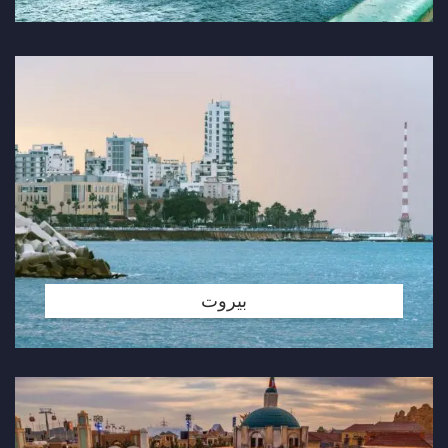
بيروت