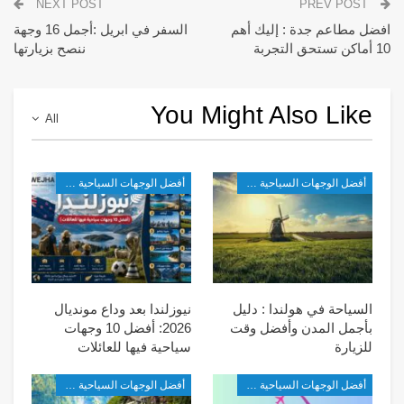
NEXT POST
PREV POST
افضل مطاعم جدة : إليك أهم
السفر في ابريل :أجمل 16 وجهة
10 أماكن تستحق التجربة
ننصح بزيارتها
You Might Also Like
All
أفضل الوجهات السياحية في أوروبا
أفضل الوجهات السياحية في أوروبا
السياحة في هولندا : دليل
نيوزلندا بعد وداع مونديال
بأجمل المدن وأفضل وقت
2026: أفضل 10 وجهات
للزيارة
سياحية فيها للعائلات
أفضل الوجهات السياحية في أوروبا
أفضل الوجهات السياحية في أوروبا