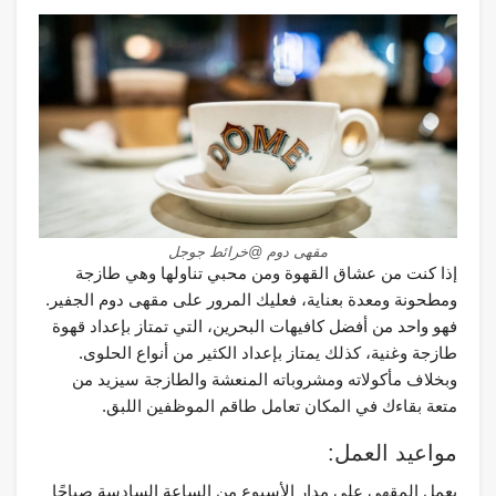
مقهى دوم @خرائط جوجل
إذا كنت من عشاق القهوة ومن محبي تناولها وهي طازجة
ومطحونة ومعدة بعناية، فعليك المرور على مقهى دوم الجفير.
فهو واحد من أفضل كافيهات البحرين، التي تمتاز بإعداد قهوة
طازجة وغنية، كذلك يمتاز بإعداد الكثير من أنواع الحلوى.
وبخلاف مأكولاته ومشروباته المنعشة والطازجة سيزيد من
متعة بقاءك في المكان تعامل طاقم الموظفين اللبق.
مواعيد العمل:
يعمل المقهى على مدار الأسبوع من الساعة السادسة صباحًا