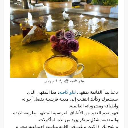
ليلو كافيه @خرائط جوجل
دعنا نبدأ القائمة بمقهى
ليلو كافيه
، هذا المقهى الذي
سيشعرك وكأنك انتقلت إلى مدينة فرنسية بفضل أجوائه
وأطباقه ومشروباته العالمية.
فهو يقدم العديد من الأطباق الفرنسية المطهية بطريقة لذيذة
والمقدمة بشكلٍ مبتكر يزيد من لذة المأكولات.
نرشح لك إذا كنت ترغب في إقامة مناسبة اجتماعية صغيرة