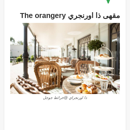
مقهى ذا اورنجري
The orangery
ذا اورنجراي @خرائط جوجل