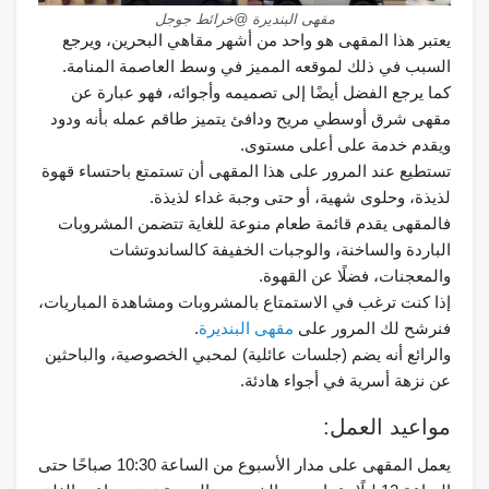
مقهى البنديرة @خرائط جوجل
يعتبر هذا المقهى هو واحد من أشهر مقاهي البحرين، ويرجع
السبب في ذلك لموقعه المميز في وسط العاصمة المنامة.
كما يرجع الفضل أيضًا إلى تصميمه وأجوائه، فهو عبارة عن
مقهى شرق أوسطي مريح ودافئ يتميز طاقم عمله بأنه ودود
ويقدم خدمة على أعلى مستوى.
تستطيع عند المرور على هذا المقهى أن تستمتع باحتساء قهوة
لذيذة، وحلوى شهية، أو حتى وجبة غداء لذيذة.
فالمقهى يقدم قائمة طعام منوعة للغاية تتضمن المشروبات
الباردة والساخنة، والوجبات الخفيفة كالساندوتشات
والمعجنات، فضلًا عن القهوة.
إذا كنت ترغب في الاستمتاع بالمشروبات ومشاهدة المباريات،
فنرشح لك المرور على
مقهى البنديرة
.
والرائع أنه يضم (جلسات عائلية) لمحبي الخصوصية، والباحثين
عن نزهة أسرية في أجواء هادئة.
مواعيد العمل:
يعمل المقهى على مدار الأسبوع من الساعة 10:30 صباحًا حتى