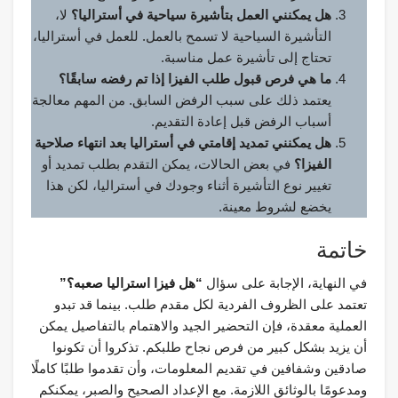
هل يمكنني العمل بتأشيرة سياحية في أستراليا؟
لا،
التأشيرة السياحية لا تسمح بالعمل. للعمل في أستراليا،
تحتاج إلى تأشيرة عمل مناسبة.
ما هي فرص قبول طلب الفيزا إذا تم رفضه سابقًا؟
يعتمد ذلك على سبب الرفض السابق. من المهم معالجة
أسباب الرفض قبل إعادة التقديم.
هل يمكنني تمديد إقامتي في أستراليا بعد انتهاء صلاحية
الفيزا؟
في بعض الحالات، يمكن التقدم بطلب تمديد أو
تغيير نوع التأشيرة أثناء وجودك في أستراليا، لكن هذا
يخضع لشروط معينة.
خاتمة
في النهاية، الإجابة على سؤال
“هل فيزا استراليا صعبه؟”
تعتمد على الظروف الفردية لكل مقدم طلب. بينما قد تبدو
العملية معقدة، فإن التحضير الجيد والاهتمام بالتفاصيل يمكن
أن يزيد بشكل كبير من فرص نجاح طلبكم. تذكروا أن تكونوا
صادقين وشفافين في تقديم المعلومات، وأن تقدموا طلبًا كاملًا
ومدعومًا بالوثائق اللازمة. مع الإعداد الصحيح والصبر، يمكنكم