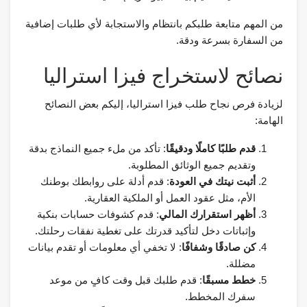
من المهم متابعة طلبكم بانتظام والاستجابة لأي طلبات إضافية
من السفارة بسرعة ودقة.
نصائح لاستخراج فيزا استراليا
لزيادة فرص نجاح طلب فيزا استراليا، إليكم بعض النصائح
الهامة:
قدم طلبًا كاملًا ودقيقًا
: تأكد من ملء جميع النماذج بدقة
وتقديم جميع الوثائق المطلوبة.
أثبت نيتك في العودة
: قدم أدلة على روابطك بوطنك
الأم، مثل عقود العمل أو الملكية العقارية.
أظهر استقرارك المالي
: قدم كشوفات حسابات بنكية
وإثباتات دخل لتأكيد قدرتك على تغطية نفقات رحلتك.
كن صادقًا وشفافًا
: لا تخفي أي معلومات أو تقدم بيانات
مضللة.
خطط مسبقًا
: قدم طلبك قبل وقت كافٍ من موعد
سفرك المخطط.