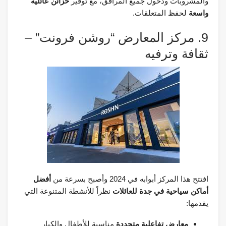
والمشروبات ودخول جميع المرافق، مع توفير
خزائن عائلية
واسعة
لحفظ المتعلقات.
9. مركز المعارض “روشن فرونت” –
ثقافة وترفيه
افتتح هذا المركز أبوابه في 2024 وأصبح بسرعة من
أفضل
أماكن سياحية في جدة للعائلات
نظراً للأنشطة المتنوعة التي
يقدمها:
معارض تفاعلية متجددة
مناسبة للأطفال والكبار