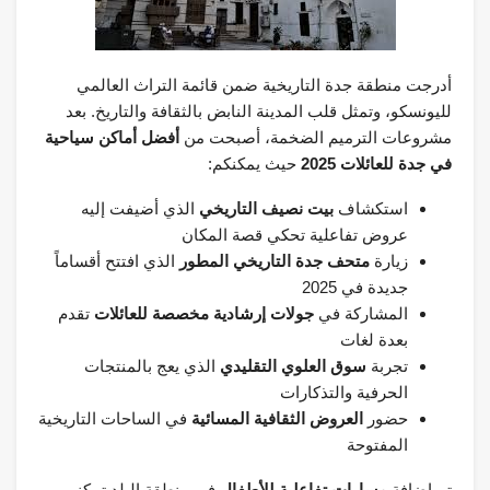
أدرجت منطقة جدة التاريخية ضمن قائمة التراث العالمي
لليونسكو، وتمثل قلب المدينة النابض بالثقافة والتاريخ. بعد
مشروعات الترميم الضخمة، أصبحت من
أفضل أماكن سياحية
في جدة للعائلات 2025
حيث يمكنكم:
استكشاف
بيت نصيف التاريخي
الذي أضيفت إليه
عروض تفاعلية تحكي قصة المكان
زيارة
متحف جدة التاريخي المطور
الذي افتتح أقساماً
جديدة في 2025
المشاركة في
جولات إرشادية مخصصة للعائلات
تقدم
بعدة لغات
تجربة
سوق العلوي التقليدي
الذي يعج بالمنتجات
الحرفية والتذكارات
حضور
العروض الثقافية المسائية
في الساحات التاريخية
المفتوحة
تم إضافة
مسارات تفاعلية للأطفال
في منطقة البلد تمكنهم