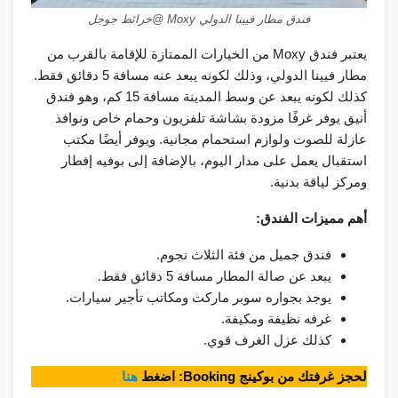
فندق مطار فيينا الدولي Moxy @خرائط جوجل
يعتبر فندق Moxy من الخيارات الممتازة للإقامة بالقرب من
مطار فيينا الدولي، وذلك لكونه يبعد عنه مسافة 5 دقائق فقط.
كذلك لكونه يبعد عن وسط المدينة مسافة 15 كم، وهو فندق
أنيق يوفر غرفًا مزودة بشاشة تلفزيون وحمام خاص ونوافذ
عازلة للصوت ولوازم استحمام مجانية. ويوفر أيضًا مكتب
استقبال يعمل على مدار اليوم، بالإضافة إلى بوفيه إفطار
ومركز لياقة بدنية.
أهم مميزات الفندق:
فندق جميل من فئة الثلاث نجوم.
يبعد عن صالة المطار مسافة 5 دقائق فقط.
يوجد بجواره سوبر ماركت ومكاتب تأجير سيارات.
غرفه نظيفة ومكيفة.
كذلك عزل الغرف قوي.
لحجز غرفتك من بوكينج Booking: اضغط
هنا