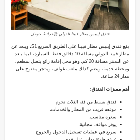
فندق إيبيس مطار فيينا الدولي @خرائط جوجل
يقع فندق إيبيس مطار فيينا على الطريق السريع S1، ويبعد عن
مطار فيينا الدولي مسافة 10 دقائق فقط بالسيارة، فيما يبعد
عن السنتر مسافة 20 كم. وهو محل إقامة رائع يتصل بمطعم،
ومحطة خدمة، ويضم كذلك ملعب غولف، ومتجر مفتوح على
مدار 24 ساعة.
أهم مميزات الفندق:
فندق بسيط من فئة الثلاث نجوم.
موقعه قريب من المطار والخدمات.
سعره مناسب.
يوفر مواقف مجانية.
سريع في عمليات تسجيل الدخول والخروج.
غرفه هادئة وذات عزل قوي.