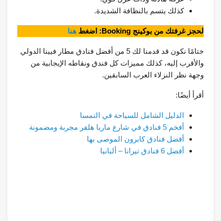
كذلك يتسم بالنظافة الشديدة.
لحجز غرفتك من بوكينج Booking: اضغط
هنا
ختامًا نكون قد قدمنا لك 5 من أفضل فنادق مطار فيينا الدولي
والأقرب إليه، كذلك مميزات كل فندق ونقاطه الإيجابية من
وجهة نظر النزلاء العرب السابقين.
أقرأ أيضًا:
الدليل الشامل للسياحة في النمسا
أفخم 5 فنادق في شارع ماريا هلفر مجربة ومضمونة
أفضل فنادق كابرون الموصى بها
أفضل 6 فنادق تيرانا – ألبانيا