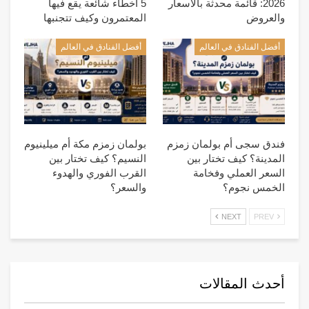
2026: قائمة محدثة بالأسعار
5 أخطاء شائعة يقع فيها
والعروض
المعتمرون وكيف تتجنبها
أفضل الفنادق في العالم
أفضل الفنادق في العالم
فندق سجى أم بولمان زمزم
بولمان زمزم مكة أم ميلينيوم
المدينة؟ كيف تختار بين
النسيم؟ كيف تختار بين
السعر العملي وفخامة
القرب الفوري والهدوء
الخمس نجوم؟
والسعر؟
NEXT
PREV
أحدث المقالات