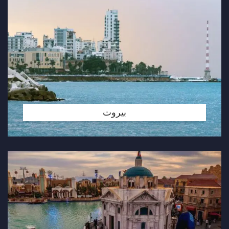
بيروت