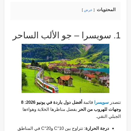
المحتويات
عرض
1. سويسرا – جو الألب الساحر
تتصدر
سويسرا
قائمة
أفضل دول باردة في يونيو 2026: 8
وجهات للهروب من الحر
بفضل مناظرها الخلابة وهواءها
الجبلي النقي.
درجة الحرارة
: تتراوح بين 10°C و20°C في المناطق