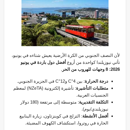
لأن النصف الجنوبي من الكرة الأرضية يعيش شتاءه في يونيو،
تأتي نيوزيلندا كواحدة من أروع
أفضل دول باردة في يونيو
2026: 8 وجهات للهروب من الحر
.
درجة الحرارة
: بين 4°C و12°C في الجزيرة الجنوبي.
متطلبات التأشيرة
: تأشيرة إلكترونية (NZeTA) لمعظم
الجنسيات العربية.
التكلفة التقديرية
: متوسطة إلى مرتفعة (180 دولار
نيوزيلندي/يوم).
أفضل الأنشطة
: التزلج في كوينزتاون، زيارة الينابيع
الحارة في روتروا، استكشاف الكهوف المضيئة.