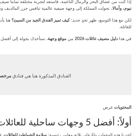
إذا كنت من عشاق البحر والرمال الناعمة، فاستعد لتجربة مختلفة تماماً صيف 2026. لم تعد المصايف السعودية مقتصرة على شواطئ جدة التقليدية أو منتجعات الخبر القديمة. مع افتتاح مشاري
نيوم، وأمالا
، تحولت المملكة إلى وجهة صيفية عالمية تنافس جزر المالديف 
لكن مع هذا التوسع، ظهر تحدٍ جديد:
كيف تميز الفندق الجيد من السيئ؟
هنا يأت
للعائلة.
في هذا
دليل مصيف عائلات 2026
من
موقع وجهة
، سنأخذك بجولة إلى أفضل 5 وجهات ساحلية في السعودية، مع تفصيل دقيق للفنادق المرخصة، الأسعار، والأنشطة المناسبة للأطفال والكبار
الفنادق المذكورة هنا هي فنادق
مرخصة
المحتويات
عرض
أولاً: أفضل 5 وجهات ساحلية للعائلات في السعودية 2026
اخترنا هذه الوجهات بناءً على ثلاثة معايير رئيسية:
سلامة الشواطئ للعائلات
،
ت