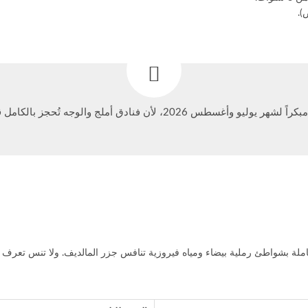
يوليو وأغسطس 2026، لأن فنادق أملج والوجه تُحجز بالكامل قبل شهرين من الموسم.
لة بشواطئ رملية بيضاء ومياه فيروزية تنافس جزر المالديف. ولا تنس تعرف 