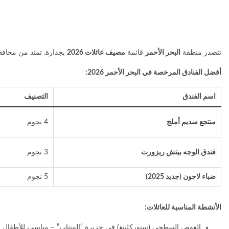
تتصدر منطقة
البحر الأحمر
قائمة
مصيف عائلات 2026
بجدارة. تمتد من محافظة أملج جنوباً
أفضل الفنادق المرخصة في البحر الأحمر 2026:
اسم الفندق
التصنيف
منتجع سديم أملج
4 نجوم
فندق الوجه بيتش ريزورت
3 نجوم
ضباء لاجون (جديد 2025)
5 نجوم
الأنشطة المناسبة للعائلات:
الغوص السطحي (سنوركلينغ) في جزيرة “المنتاب” – مناسب للأطفال من 8 سنو