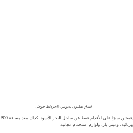
فندق هيلتون باتومي @خرائط جوجل
ي
بائية، وميني بار، ولوازم استحمام مجانية.