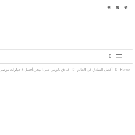
Home
أفضل الفنادق في العالم
فنادق باتومي على البحر :أفضل 6 خيارات موصى بها