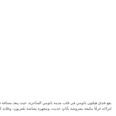
لنزلائه غرفًا مكيفة مفروشة بأثاثٍ حديث، ومجهزة بشاشة تلفزيون، وغلاية كهر