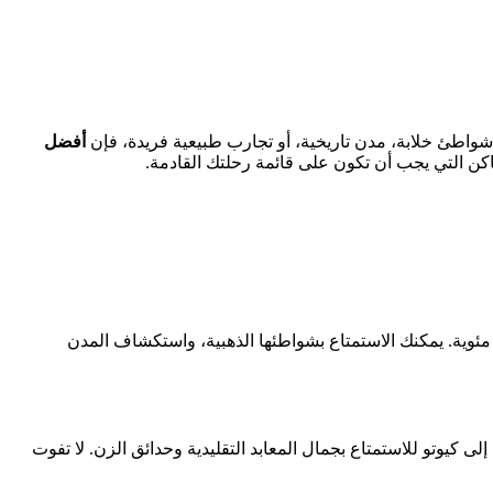
شواطئ خلابة، مدن تاريخية، أو تجارب طبيعية فريدة، فإن
أفضل
كن التي يجب أن تكون على قائمة رحلتك القادمة.
بطقس مشمس ودرجات حرارة معتدلة تتراوح بين 25 إلى 30 درجة مئوية. يمكنك الاستمتاع بشواطئها الذهبية، واستكشاف المدن
ى كيوتو للاستمتاع بجمال المعابد التقليدية وحدائق الزن. لا تفوت