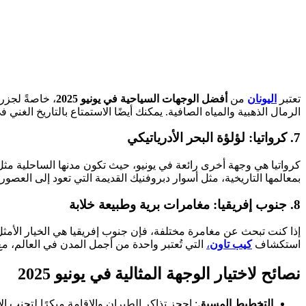
تعتبر
اليونان
من
أفضل الوجهات السياحية في يونيو 2025
، خاصةً لجزر
الرمال الذهبية والمياه الصافية. يمكنك أيضًا الاستمتاع بالتاريخ الغني ف
7.
كرواتيا: لؤلؤة البحر الأدرياتيكي
كرواتيا هي وجهة أخرى رائعة في يونيو، حيث تكون مدنها الساحلية مثل
بمعالمها التاريخية، مثل أسوار دبروفنيك القديمة التي تعود إلى العصو
8.
جنوب إفريقيا: مغامرات برية وطبيعة خلابة
إذا كنت تبحث عن مغامرة مختلفة، فإن جنوب إفريقيا هي الخيار الأمثل. ف
استكشاف
كيب تاون
،
التي تُعتبر واحدة من أجمل المدن في العالم، مع
نصائح لاختيار الوجهة المثالية في يونيو 2025
التخطيط المسبق
: احجز تذاكر الطيران والإقامة مبكرًا لتجنب ال