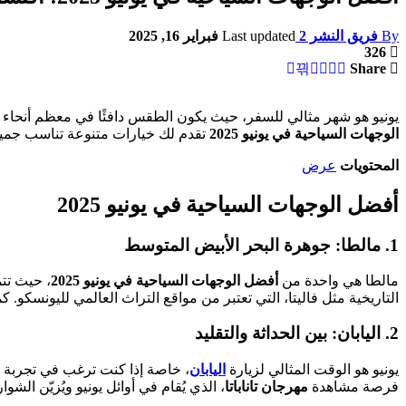
By
فريق النشر 2
Last updated
فبراير 16, 2025
326
Share
يونيو هو شهر مثالي للسفر، حيث يكون الطقس دافئًا في معظم أنحاء 
الوجهات السياحية في يونيو 2025
تقدم لك خيارات متنوعة تناسب جميع 
المحتويات
عرض
أفضل الوجهات السياحية في يونيو 2025
1.
مالطا: جوهرة البحر الأبيض المتوسط
مالطا هي واحدة من
أفضل الوجهات السياحية في يونيو 2025
التاريخية مثل فاليتا، التي تعتبر من مواقع التراث العالمي لليونسكو. ك
2.
اليابان: بين الحداثة والتقليد
يونيو هو الوقت المثالي لزيارة
اليابان
، خاصة إذا كنت ترغب في تجربة مهر
فرصة مشاهدة
مهرجان تاناباتا
، الذي يُقام في أوائل يونيو ويُزيّن الشوار