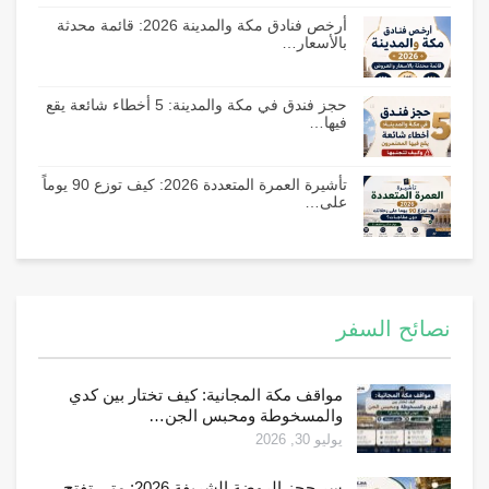
أرخص فنادق مكة والمدينة 2026: قائمة محدثة
بالأسعار…
حجز فندق في مكة والمدينة: 5 أخطاء شائعة يقع
فيها…
تأشيرة العمرة المتعددة 2026: كيف توزع 90 يوماً
على…
نصائح السفر
مواقف مكة المجانية: كيف تختار بين كدي
والمسخوطة ومحبس الجن…
يوليو 30, 2026
سر حجز الروضة الشريفة 2026: متى تفتح