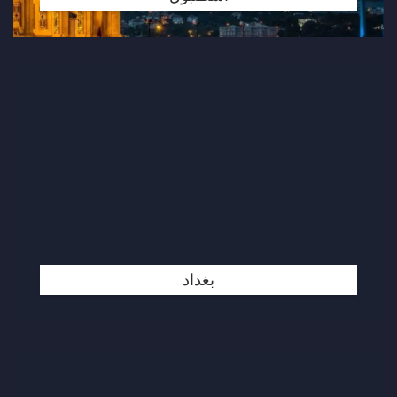
بغداد