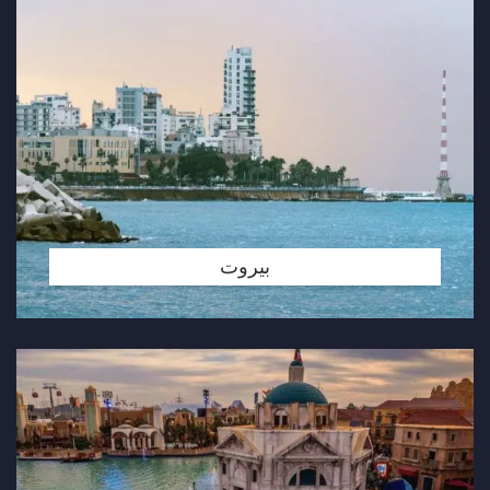
بيروت