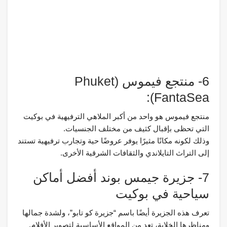
6- منتجع فيموس (Phuket
FantaSea):
منتجع فيموس هو واحد من أكبر الملاهي الترفيهية في بوكيت
التي تحظى بإقبال كثيف من مختلف الجنسيات.
وذلك لكونه مكانًا مثيرًا يوفر عروضًا حية وتجارب ترفيهية تستند
إلى التراث التايلاندي والثقافات الشرقية الأخرى.
7- جزيرة جيمس بوند أفضل أماكن
سياحية في بوكيت
تعرف هذه الجزيرة أيضًا باسم “جزيرة كو تابو”، ولشدة جمالها
ومناظرها الخلابة، تعد من المواقع الأساسية لتصوير الأفلام.