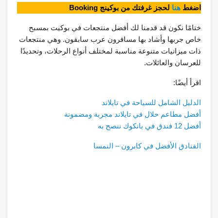
اضغط
هنا
لحجز غرفتك من بوكينج Booking
ختامًا نكون قد قدمنا لك أفضل منتجعات في بوكيت بمسبح
خاص جربها وأشاد بها مسافرون عرب سابقون. وهي منتجعات
ذات ميزانيات متنوعة مناسبة لمختلف أنواع الرحلات، وتحديدًا
للعرسان والعائلات.
اقرأ أيضًا:
الدليل الشامل للسياحة في تايلاند
أفضل مطاعم حلال في تايلاند مجربة ومضمونة
أفضل 12 فندق في بانكوك ننصح به
الفنادق الأفضل في كابرون – النمسا