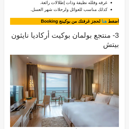
غرفه وفلله نظيفة وذات إطلالات رائعة.
كذلك مناسب للعوائل ولرحلات شهر العسل.
اضغط
هنا
لحجز غرفتك من بوكينج Booking
3- منتجع بولمان بوكيت أركاديا نايثون
بيتش