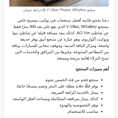
منتجع V Villas Phuket, MGallery @خرائط جوجل
دعنا نختتم قائمة أفضل منتجعات في بوكيت بمسبح خاص
بمنتجع V Villas, MGallery الذي يقع على بعد 400 مترًا فقط
عن شاطئ AO Yon. كذلك يبعد مسافة قليلة عن شاطئ بنوا
وبوكيت أكواريوم، وهو عبارة عن منتجع أنيق يوفر حديقة
واسعة، ومركز للياقة البدنية، وموقف مجاني للسيارات، وباقة
من المطاعم المتنوعة. وغيرها من المرافق والخدمات التي
تمنح النزلاء إقامة مريحة وممتعة.
أهم مميزات المنتجع:
منتجع فخم من فئة الخمس نجوم.
يوفر فللًا خلابة مطلة على البحر وتضم مسبحًا خاصًا.
يمتاز بالخدمة الرائعة السريعة.
كذلك يمتاز بمرافقه المتكاملة ومساحة الفلل الواسعة.
يوفر الخصوصية والهدوء.
مناسب للاستجمام.