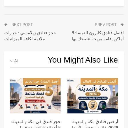
NEXT POST
PREV POST
افضل فنادق كابرون النمسا: 8
حجز فنادق زيلامسي : خيارات
أماكن إقامة مريحة ننصحك بها
ملائمة لكافة الميزانيات
You Might Also Like
All
أفضل الفنادق في العالم
أفضل الفنادق في العالم
أرخص فنادق مكة والمدينة
حجز فندق في مكة والمدينة:
2026: قائمة محدثة بالأسعار
5 أخطاء شائعة يقع فيها