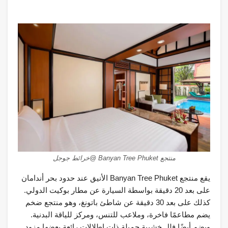
منتجع Banyan Tree Phuket @خرائط جوجل
يقع منتجع Banyan Tree Phuket الأنيق عند حدود بحر أندامان
على بعد 20 دقيقة بواسطة السيارة عن مطار بوكيت الدولي.
كذلك على بعد 30 دقيقة عن شاطئ باتونغ، وهو منتجع ضخم
يضم مطاعمًا فاخرة، وملاعب للتنس، ومركز للياقة البدنية.
ويضم أيضًا فلل خشبية جميلة ذات إطلالات رائعة بعضها مزود