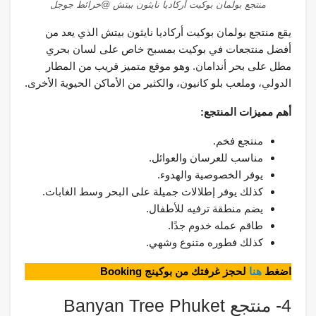
منتجع بولمان بوكيت أركاديا نايثون بيتش @خرائط جوجل
يقع منتجع بولمان بوكيت أركاديا نايثون بيتش الذي يعد من
أفضل منتجعات في بوكيت بمسبح خاص على لسان بحري
مطل على بحر أندامان. وهو موقع متميز قريب من المطار
الدولي، وملعب بلو كانيون، والكثير من الأماكن الحيوية الأخرى.
أهم مميزات المنتجع:
منتجع فخم.
مناسب للعرسان والعوائل.
يوفر الخصوصية والهدوء.
كذلك يوفر إطلالات جميلة على البحر وسط الغابات.
يضم منطقة ترفيه للأطفال.
طاقم عمله خدوم جدًا.
كذلك فطوره متنوع وشهي.
اضغط
هنا
لحجز غرفتك من بوكينج Booking
4- منتجع Banyan Tree Phuket