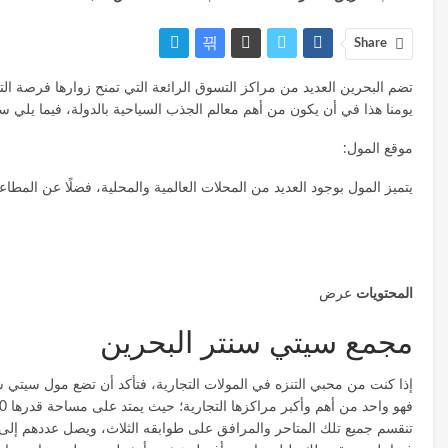
Share
يومنا هذا في أن يكون من أهم معالم الجذب السياحية بالدولة، فيما يلي س
موقع المول:
يتميز المول بوجود العديد من المحلات العالمية والمحلية، فضلًا عن ال
المحتويات
عرض
مجمع سيتي سنتر البحرين
إذا كنت من محبي التنزه في المولات التجارية، فتأكد أن تضع مول سيتي 
فهو واحد من أهم وأكبر مراكزها التجارية؛ حيث يمتد على مساحة قدرها 158000م٢، ويضم داخل تلك المساحة عددًا هائلًا من المتاجر والمطاعم والمناطق الترفيهية.
تنقسم جميع تلك المتاحر والمرافق على طوابقه الثلاث، ويصل عددهم إلى حوالي 350 متجرًا، يلبون كافة احتياجات الزائر من 