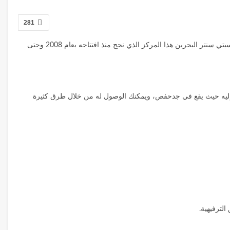
281
تضم البحرين العديد من مراكز التسوق الرائعة التي تمنح زوارها فرصة التسوق والترفيه في آنٍ واحد، ولكن يظل واحد من أفضل تلك المراكز هو مجمع سيتي سنتر البحرين هذا المركز الذي نجح منذ افتتاحه بعام 2008 وحتى
صول إليه حيث يقع في جدحفص، ويمكنك الوصول له من خلال طرق كثيرة