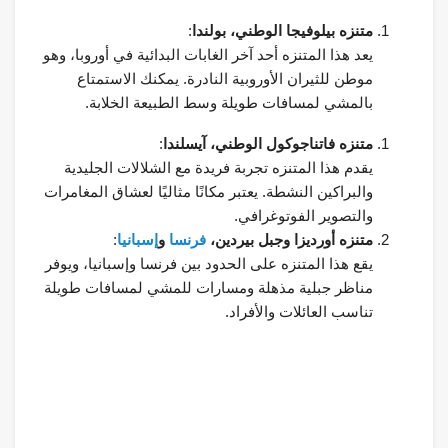
متنزه بيلوفيجا الوطني، بولندا
:
يعد هذا المتنزه أحد آخر الغابات البدائية في أوروبا، وهو
موطن للثيران الأوروبية النادرة. يمكنك الاستمتاع
بالمشي لمسافات طويلة وسط الطبيعة الخلابة.
متنزه فاتناجوكول الوطني، آيسلندا
:
يقدم هذا المتنزه تجربة فريدة مع الشلالات الجليدية
والبراكين النشطة. يعتبر مكانًا مثاليًا لعشاق المغامرات
والتصوير الفوتوغرافي.
متنزه أورديزا وجبل بيردين،
فرنسا
و
إسبانيا
:
يقع هذا المتنزه على الحدود بين فرنسا وإسبانيا، ويوفر
مناظر جبلية مذهلة ومسارات للمشي لمسافات طويلة
تناسب العائلات والأفراد.