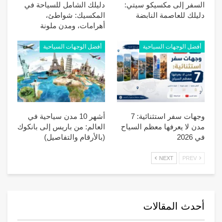
السفر إلى مكسيكو سيتي:
دليلك الشامل للسياحة في
دليلك للعاصمة النابضة
المكسيك: شواطئ،
أهرامات، ومدن ملونة
أفضل الوجهات السياحية
أفضل الوجهات السياحية
وجهات سفر استثنائية: 7
أشهر 10 مدن سياحية في
مدن لا يعرفها معظم السياح
العالم: من باريس إلى بانكوك
في 2026
(بالأرقام والتفاصيل)
NEXT
PREV
أحدث المقالات