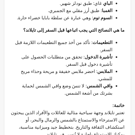
الباي
غاي: طبق نودلز شهير.
الغمبا
: طبق أرز مقلي مع الجمبري.
ا
لسوم توم
: وهي عبارة عن سلطة بابايا خضراء حارة.
ما هي النصائح التي يجب اتباعها قبل السفر إلى تايلاند؟
التطعيمات
: تأكد من أخذ جميع التطعيمات اللازمة قبل
السفر.
تأشيرة الدخول
: تحقق من متطلبات الحصول على
تأشيرة دخول قبل السفر.
الملابس
: احضر ملابس خفيفة و مريحة وحذاء مريح
للمشي.
واقي الشمس
: لا تنسَ وضع واقي الشمس لحماية
بشرتك من أشعة الشمس.
خاتمة:
تعتبر تايلاند وجهة سياحية مثالية للعائلات والأفراد الذين يبحثون
عن الاسترخاء والاستمتاع بالشمس والرمال والبحر، أو
استكشاف الثقافة والتاريخ. بتخطيط جيد وميزانية مناسبة،
يمكنك الاستمتاع بإجازة لا تُنسى في تايلاند.