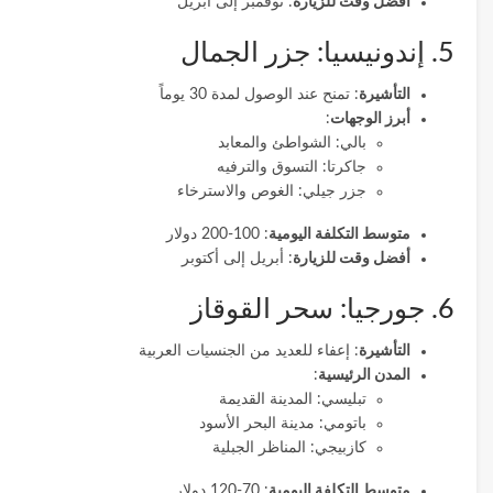
أفضل وقت للزيارة
: نوفمبر إلى أبريل
5. إندونيسيا: جزر الجمال
التأشيرة
: تمنح عند الوصول لمدة 30 يوماً
أبرز الوجهات
:
بالي: الشواطئ والمعابد
جاكرتا: التسوق والترفيه
جزر جيلي: الغوص والاسترخاء
متوسط التكلفة اليومية
: 100-200 دولار
أفضل وقت للزيارة
: أبريل إلى أكتوبر
6. جورجيا: سحر القوقاز
التأشيرة
: إعفاء للعديد من الجنسيات العربية
المدن الرئيسية
:
تبليسي: المدينة القديمة
باتومي: مدينة البحر الأسود
كازبيجي: المناظر الجبلية
متوسط التكلفة اليومية
: 70-120 دولار