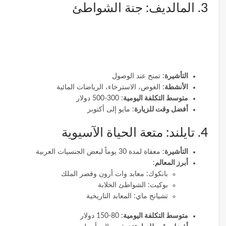
3. المالديف: جنة الشواطئ
التأشيرة
: تمنح عند الوصول
الأنشطة
: الغوص، الاسترخاء، الرياضات المائية
متوسط التكلفة اليومية
: 300-500 دولار
أفضل وقت للزيارة
: مايو إلى أكتوبر
4. تايلند: متعة الحياة الآسيوية
التأشيرة
: معفاة لمدة 30 يوماً لبعض الجنسيات العربية
أبرز المعالم
:
بانكوك: معابد وات أرون وقصر الملك
بوكيت: الشواطئ الخلابة
تشيانج ماي: المعابد التاريخية
متوسط التكلفة اليومية
: 80-150 دولار