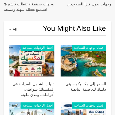
وجهات بدون فيزا للسعوديين
وجهات صيفية لا تتطلب تأشيرة:
استمتع بعطلة سهلة وممتعة
You Might Also Like
All
أفضل الوجهات السياحية
أفضل الوجهات السياحية
السفر إلى مكسيكو سيتي:
دليلك الشامل للسياحة في
دليلك للعاصمة النابضة
المكسيك: شواطئ،
أهرامات، ومدن ملونة
أفضل الوجهات السياحية
أفضل الوجهات السياحية