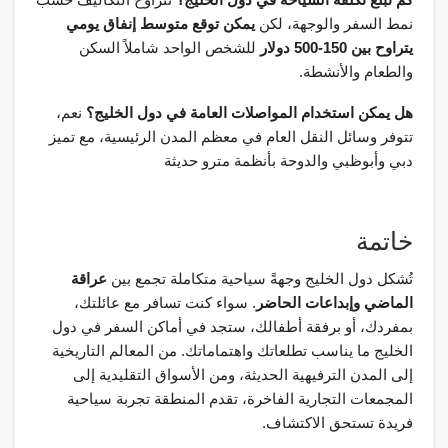
نمط السفر والوجهة، لكن
يمكن توقع متوسط إنفاق يومي
يتراوح بين 150-500 دولار
للشخص الواحد شاملاً السكن
والطعام والأنشطة.
هل يمكن استخدام المواصلات العامة في دول الخليج؟
نعم،
تتوفر وسائل النقل العام في معظم المدن الرئيسية، مع تميز
دبي وأبوظبي والدوحة بأنظمة مترو حديثة
خاتمة
تُشكل دول الخليج وجهةً سياحية متكاملة تجمع بين
عراقة
الماضي وإبداعات الحاضر
. سواء كنت تسافر مع عائلتك،
بمفردك، أو برفقة أطفالك، ستجد في أماكن السفر في دول
الخليج ما يناسب تطلعاتك واهتماماتك. من المعالم التاريخية
إلى المدن الترفيهية الحديثة، ومن الأسواق التقليدية إلى
المجمعات التجارية الفاخرة، تقدم المنطقة تجربة سياحية
فريدة تستحق الاكتشاف.