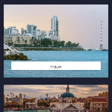
بيروت