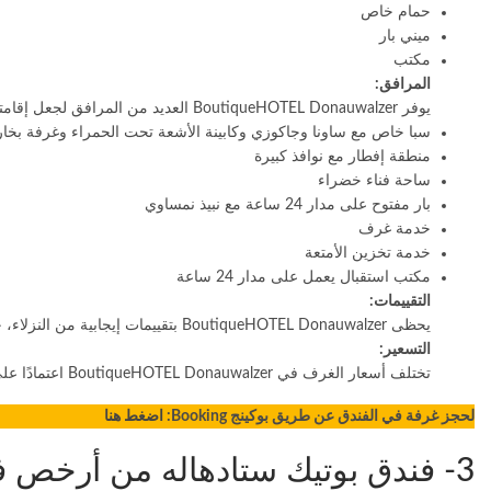
حمام خاص
ميني بار
مكتب
المرافق:
يوفر BoutiqueHOTEL Donauwalzer العديد من المرافق لجعل إقامتك ممتعة، بما في ذلك:
سبا خاص مع ساونا وجاكوزي وكابينة الأشعة تحت الحمراء وغرفة بخار
منطقة إفطار مع نوافذ كبيرة
ساحة فناء خضراء
بار مفتوح على مدار 24 ساعة مع نبيذ نمساوي
خدمة غرف
خدمة تخزين الأمتعة
مكتب استقبال يعمل على مدار 24 ساعة
التقييمات:
يحظى BoutiqueHOTEL Donauwalzer بتقييمات إيجابية من النزلاء، حيث يُشيدون بموقعه المركزي وغرفه المريحة وخدماته الممتازة.
التسعير:
تختلف أسعار الغرف في BoutiqueHOTEL Donauwalzer اعتمادًا على نوع الغرفة وتاريخ السفر. تبدأ الأسعار من حوالي 100 يورو لليلة.
لحجز غرفة في الفندق عن طريق بوكينج Booking:
اضغط هنا
3- فندق بوتيك ستادهاله من أرخص فنادق النمسا للعرب