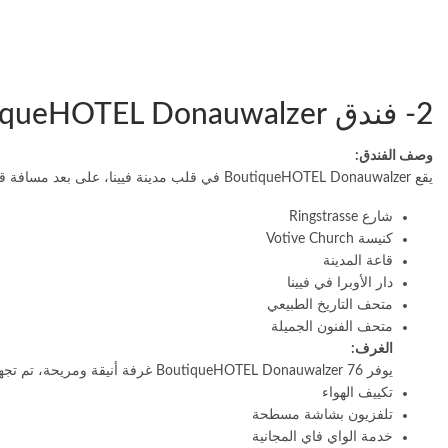
2- فندق BoutiqueHOTEL Donauwalzer
وصف الفندق:
يقع BoutiqueHOTEL Donauwalzer في قلب مدينة فيينا، على بعد مسافة قصيرة سيرًا على الأقدام من العديد من المعالم السياحية، بما في ذلك:
شارع Ringstrasse
كنيسة Votive Church
قاعة المدينة
دار الأوبرا في فيينا
متحف التاريخ الطبيعي
متحف الفنون الجميلة
الغرف:
يوفر BoutiqueHOTEL Donauwalzer 76 غرفة أنيقة ومريحة، تم تجهيزها جميعًا بمرافق حديثة، بما في ذلك:
تكييف الهواء
تلفزيون بشاشة مسطحة
خدمة الواي فاي المجانية