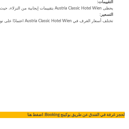
التقييمات:
يحظى Austria Classic Hotel Wien بتقييمات إيجابية من النزلاء، حيث يُشيدون بموقعه المركزي وغرفه المريحة وخدماته الممتازة.
التسعير:
تختلف أسعار الغرف في Austria Classic Hotel Wien اعتمادًا على نوع الغرفة وتاريخ السفر. تبدأ الأسعار من حوالي 80 يورو لليلة.
لحجز غرفة في الفندق عن طريق بوكينج Booking:
اضغط هنا