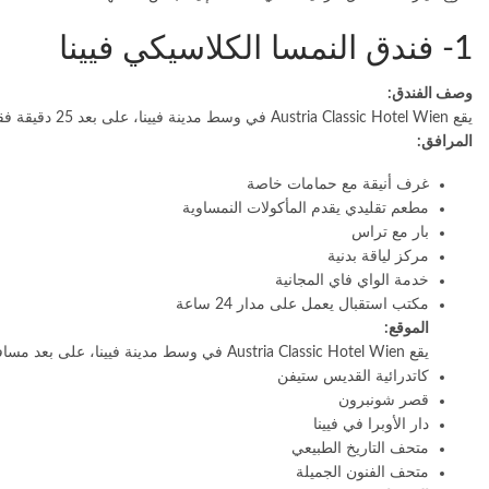
1- فندق النمسا الكلاسيكي فيينا
وصف الفندق:
يقع Austria Classic Hotel Wien في وسط مدينة فيينا، على بعد 25 دقيقة فقط سيرًا على الأقدام من كاتدرائية القديس ستيفن، ويوفر غرفًا أنيقة ومطعمًا تقليديًا وبارًا.
المرافق:
غرف أنيقة مع حمامات خاصة
مطعم تقليدي يقدم المأكولات النمساوية
بار مع تراس
مركز لياقة بدنية
خدمة الواي فاي المجانية
مكتب استقبال يعمل على مدار 24 ساعة
الموقع:
يقع Austria Classic Hotel Wien في وسط مدينة فيينا، على بعد مسافة قصيرة سيرًا على الأقدام من العديد من المعالم السياحية، بما في ذلك:
كاتدرائية القديس ستيفن
قصر شونبرون
دار الأوبرا في فيينا
متحف التاريخ الطبيعي
متحف الفنون الجميلة