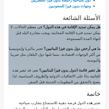
دول سياحية رخيصة بدون فيزا للمصريين
وجهات بدون فيزا للسعوديين
الأسئلة الشائعة
هل يمكن تمديد الإقامة في
ه
ذه الدول؟
في معظم الحالات، لا
يمكن تمديد فترة الإقامة المجانية، ويجب مغادرة البلد قبل
انتهاء المدة المسموحة.
ما هي أرخص دول بدون فيزا للبنانيين؟
تعتبر ماليزيا وإندونيسيا
من أكثر الوجهات اقتصادية، بينما تليها دول البلقان مثل صربيا
والبوسنة.
هل تتغير قائمة ا
ل
دول بدون فيزا للبنانيين؟
نعم، قد تتغير هذه
القائمة بناءً على الاتفاقيات الدولية والظروف السياسية، لذا
ينصح بالتحقق من المعلومات الحديثة قبل السفر.
خاتمة
تعتبر
ه
ذه الدول فرصة ذهبية للاستمتاع بتجارب سياحية
متنوعة دون تعقيدات الحصول على التأشيرات. من الوجهات