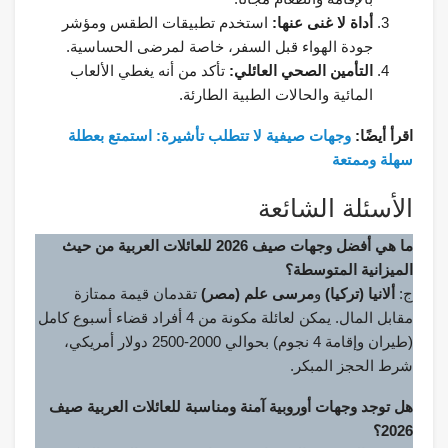
أداة لا غنى عنها:
استخدم تطبيقات الطقس ومؤشر
جودة الهواء قبل السفر، خاصة لمرضى الحساسية.
التأمين الصحي العائلي:
تأكد من أنه يغطي الألعاب
المائية والحالات الطبية الطارئة.
اقرأ أيضًا:
وجهات صيفية لا تتطلب تأشيرة: استمتع بعطلة
سهلة وممتعة
الأسئلة الشائعة
ما هي أفضل وجهات صيف 2026 للعائلات العربية من حيث
الميزانية المتوسطة؟
ج:
ألانيا (تركيا)
و
مرسى علم (مصر)
تقدمان قيمة ممتازة
مقابل المال. يمكن لعائلة مكونة من 4 أفراد قضاء أسبوع كامل
(طيران وإقامة 4 نجوم) بحوالي 2000-2500 دولار أمريكي،
شرط الحجز المبكر.
هل توجد وجهات أوروبية آمنة ومناسبة للعائلات العربية صيف
2026؟