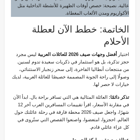
عالية. نصيحة: خصص أوقات الظهيرة للأنشطة الداخلية مثل
الأكواريوم ومدن الألعاب المغطاة.
الخاتمة: خطط الآن لعطلة
الأحلام
اختيار
أفضل وجهات صيف 2026 للعائلات العربية
ليس مجرد
حجز تذكرة، بل هو استثمار في ذكريات سعيدة تدوم لسنين.
من منتجعات أنطاليا الفاخرة، إلى سحر زنجبار الاستثنائي،
وصولًا إلى راحة الجونة المصممة خصيصًا للعائلة العربية، لديك
خيارات لا حصر لها.
تذكر دائمًا:
العائلة المثالية هي التي تسافر براحة بال. ابدأ الآن
في مقارنة الأسعار، اقرأ تقييمات المسافرين العرب آخر 12
شهرًا، واجعل صيف 2026 محطة فارقة في رحلة عائلتك حول
العالم. احجزوا، امتعضوا، واصنعوا القصص التي ستُروى في
كل عزاء عائلي قادم.
عطلة سعيدة ومباركة للجميع!