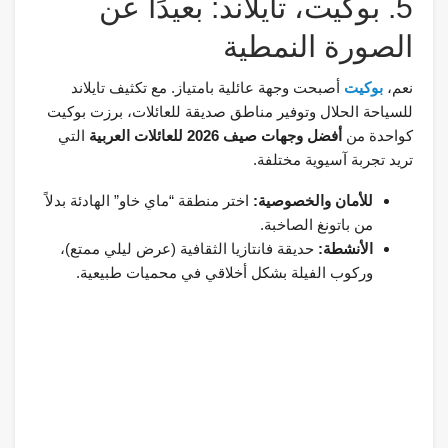
5. بوكيت، تايلاند: بعيدًا عن
الصورة النمطية
نعم،
بوكيت
أصبحت وجهة عائلية بامتياز. مع تكثيف تايلاند
للسياحة الحلال وتوفير مناطق صديقة للعائلات، برزت بوكيت
كواحدة من
أفضل وجهات صيف 2026 للعائلات العربية
التي
تريد تجربة آسيوية مختلفة.
للأمان والخصوصية:
اختر منطقة “ماي خاو” الهادئة بدلاً
من باتونغ الصاخبة.
الأنشطة:
حديقة فانتازيا الثقافية (عرض ليلي ممتع)،
وركوب الفيلة بشكل أخلاقي في محميات طبيعية.