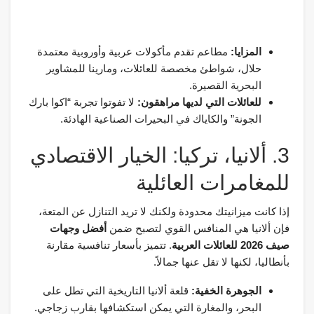
المزايا:
مطاعم تقدم مأكولات عربية وأوروبية معتمدة
حلال، شواطئ مخصصة للعائلات، ومارينا للمشاوير
البحرية القصيرة.
للعائلات التي لديها مراهقون:
لا تفوتوا تجربة “اكوا بارك
الجونة” والكاياك في البحيرات الصناعية الهادئة.
3. ألانيا، تركيا: الخيار الاقتصادي
للمغامرات العائلية
إذا كانت ميزانيتك محدودة ولكنك لا تريد التنازل عن المتعة،
فإن ألانيا هي المنافس القوي لتصبح ضمن
أفضل وجهات
صيف 2026 للعائلات العربية
. تتميز بأسعار تنافسية مقارنة
بأنطاليا، لكنها لا تقل عنها جمالاً.
الجوهرة الخفية:
قلعة ألانيا التاريخية التي تطل على
البحر، والمغارة التي يمكن استكشافها بقارب زجاجي.