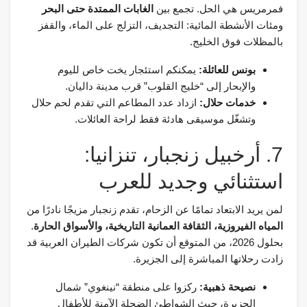
فمرمريس هي الحل. تجمع بين
الغابات الممتدة حتى البحر
ومئات الأنشطة المائية: التجديف، التزلج على الماء، والقفز
بالمظلات فوق الخليج.
بونس للعائلة:
يمكنكم استئجار يخت خاص لليوم
والإبحار إلى “خليج القلوب” قرب مدينة داليان.
خدمات حلال:
ازداد عدد المطاعم التي تقدم لحم حلال
وتشغّل موسيقى هادئة فقط لراحة العائلات.
7. أرخبيل زنجبار، تنزانيا:
استثنائي وجديد للعرب
لمن يريد الابتعاد تمامًا عن الزحام، تقدم زنجبار مزيجًا نادرًا من
المياه الفيروزية، الثقافة العمانية التاريخية، والأسواق الحارة
.
بحلول 2026، من المتوقع أن تكون شركات الطيران العربية قد
زادت رحلاتها المباشرة إلى الجزيرة.
نصيحة ذهبية:
ركزوا على منطقة “نينغوي” شمال
الجزيرة، حيث الشواطئ الضحلة الآمنة للأطفال