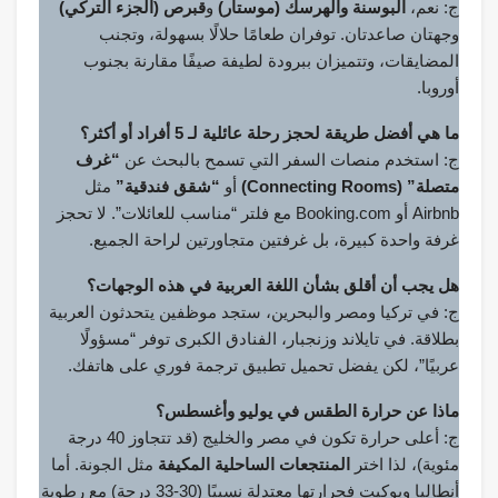
ج: نعم،
البوسنة والهرسك (موستار)
و
قبرص (الجزء التركي)
وجهتان صاعدتان. توفران طعامًا حلالًا بسهولة، وتجنب
المضايقات، وتتميزان ببرودة لطيفة صيفًا مقارنة بجنوب
أوروبا.
ما هي أفضل طريقة لحجز رحلة عائلية لـ 5 أفراد أو أكثر؟
ج: استخدم منصات السفر التي تسمح بالبحث عن
“غرف
متصلة” (Connecting Rooms)
أو
“شقق فندقية”
مثل
Airbnb أو Booking.com مع فلتر “مناسب للعائلات”. لا تحجز
غرفة واحدة كبيرة، بل غرفتين متجاورتين لراحة الجميع.
هل يجب أن أقلق بشأن اللغة العربية في هذه الوجهات؟
ج: في تركيا ومصر والبحرين، ستجد موظفين يتحدثون العربية
بطلاقة. في تايلاند وزنجبار، الفنادق الكبرى توفر “مسؤولًا
عربيًا”، لكن يفضل تحميل تطبيق ترجمة فوري على هاتفك.
ماذا عن حرارة الطقس في يوليو وأغسطس؟
ج: أعلى حرارة تكون في مصر والخليج (قد تتجاوز 40 درجة
مئوية)، لذا اختر
المنتجعات الساحلية المكيفة
مثل الجونة. أما
أنطاليا وبوكيت فحرارتها معتدلة نسبيًا (30-33 درجة) مع رطوبة