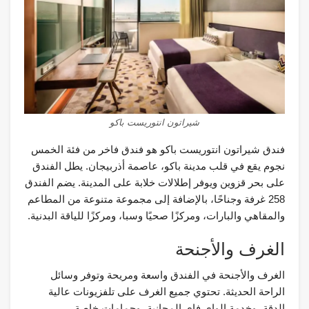
شيراتون انتوريست باكو
فندق شيراتون انتوريست باكو هو فندق فاخر من فئة الخمس
نجوم يقع في قلب مدينة باكو، عاصمة أذربيجان. يطل الفندق
على بحر قزوين ويوفر إطلالات خلابة على المدينة. يضم الفندق
258 غرفة وجناحًا، بالإضافة إلى مجموعة متنوعة من المطاعم
والمقاهي والبارات، ومركزًا صحيًا وسبا، ومركزًا للياقة البدنية.
الغرف والأجنحة
الغرف والأجنحة في الفندق واسعة ومريحة وتوفر وسائل
الراحة الحديثة. تحتوي جميع الغرف على تلفزيونات عالية
الدقة، وخدمة الواي فاي المجانية، وحمامات خاصة.