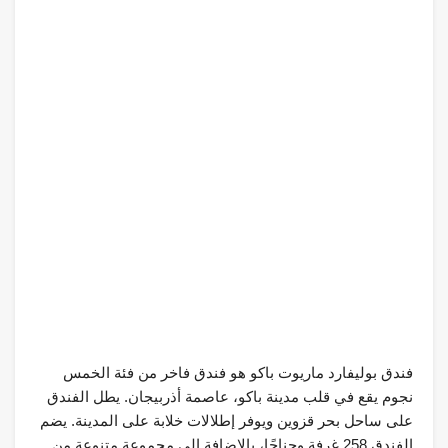
فندق بوليفارد ماريوت باكو هو فندق فاخر من فئة الخمس
نجوم يقع في قلب مدينة باكو، عاصمة أذربيجان. يطل الفندق
على ساحل بحر قزوين ويوفر إطلالات خلابة على المدينة. يضم
الفندق 258 غرفة وجناحًا، بالإضافة إلى مجموعة متنوعة من