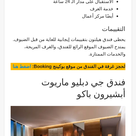
الاستقبال على مدار الـ 24 ساعة
خدمة الغرف
أيضًا مركز أعمال
التقييمات
يحظى فندق هيلتون بتقييمات إيجابية للغاية من قبل الضيوف.
يمتدح الضيوف الموقع الرائع للفندق، والغرف المريحة،
والخدمات الممتازة.
لحجز غرفة في الفندق من موقع بوكينج Booking:
اضغط هنا
فندق جي دبليو ماريوت
أبشيرون باكو