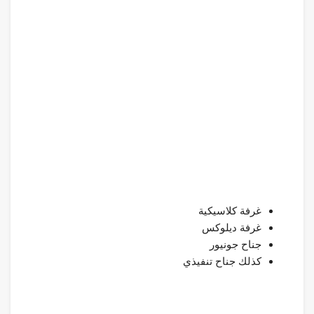
غرفة كلاسيكية
غرفة ديلوكس
جناح جونيور
كذلك جناح تنفيذي