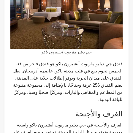
جي دبليو ماريوت أبشيرون باكو
فندق جي دبليو ماريوت أبشيرون باكو هو فندق فاخر من فئة
الخمس نجوم يقع في قلب مدينة باكو، عاصمة أذربيجان. يطل
الفندق على ميدان الحرية ويوفر إطلالات خلابة على المدينة.
يضم الفندق 256 غرفة وجناحًا، بالإضافة إلى مجموعة متنوعة
من المطاعم والمقاهي والبارات، ومركزًا صحيًا وسبا، ومركزًا
للياقة البدنية.
الغرف والأجنحة
الغرف والأجنحة في جي دبليو ماريوت أبشيرون باكو واسعة
ومريحة وتوفر وسائل الراحة الحديثة. تحتوي جميع الغرف على