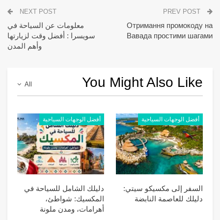
NEXT POST
PREV POST
Отримання промокоду на
معلومات عن السياحة في
Вавада простими шагами
سويسرا : أفضل وقت لزيارتها
وأهم المدن
You Might Also Like
All
أفضل الوجهات السياحية
أفضل الوجهات السياحية
السفر إلى مكسيكو سيتي:
دليلك الشامل للسياحة في
دليلك للعاصمة النابضة
المكسيك: شواطئ،
أهرامات، ومدن ملونة