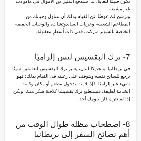
تكون قليلة للغاية، لذا ستدفع الكثير من الأموال في مأكولات
غير مشبعة.
ونرشح لك عوضًا عن القيام بذلك أن تتناول وجباتك من
المطاعم الشعبية، وعربات الساندوتشات، والوجبات الخفيفة
الخاصة بالسوبر ماركت. فهي ذات أسعارٍ معقولة.
7- ترك البقشيش ليس إلزاميًا
في بريطانيا، وتحديدًا لندن، يعتبر ترك البقشيش للعاملين شيئًا
يرجع للسائح نفسه ويتوقف على رغبته في القيام بذلك؛ فهو
شيء غير إلزاميًا. فإذا قمت بدخول مطعم أو مكان وكانت
الخدمة لطيفة. فتستطيع ترك بقشيشًا كلافتة شكر منك، ولكن
إذا لم تترك فلن يلومك أحد.
8- اصطحاب مظلة طوال الوقت من
أهم نصائح السفر إلى بريطانيا