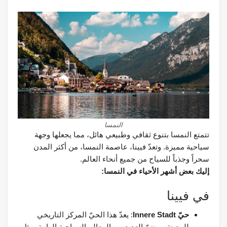
النمسا
تتمتع النمسا بتنوع ثقافي وطبيعي هائل، مما يجعلها وجهة
سياحية مميزة. وتعدّ فيينا، عاصمة النمسا، من أكثر المدن
سحراً وجذباً للسياح من جميع أنحاء العالم.
إليك بعض أشهر الأحياء في النمسا:
في فيينا
حيّ Innere Stadt
: يعدّ هذا الحيّ المركز التاريخي
للمدينة، ويضمّ العديد من المعالم السياحية الهامة، مثل