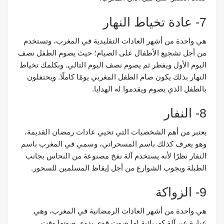
7- عادة تخياط النهار
هي واحدة من أشهر العادات التقليدية في المغرب، وتستخدم
من أجل تشجيع الأطفال على الصيام؛ حيث يصوم الطفل نصف
اليوم الأول ويفطر ثم يصوم نصف اليوم التالي. وبكلمك تخياط
النهار بذلك يكون صام الطفل المغربي يومًا كاملًا. ويحتفلون
بالطفل الذي يصوم ويقدموا له الهدايا.
8- النفار
يعتبر من أهم الشخصيات التي تحيي عادات رمضان القديمة،
وهو يعرف كذلك باسم المسحراتي، وسمي في المغرب باسم
النفار نظرًا لأنه يستخدم آلة نفخ مصنوعة من النحاس بجانب
الطبلة ويجوب الشوارع من أجل إيقاظ المسلمين للسحور.
9- الزواكة
هي واحدة من أشهر العادات الرمضانية في المغرب، وهي
عبارة عن آلة كهربائية لها صوت قوي يدوي صوتها وقت